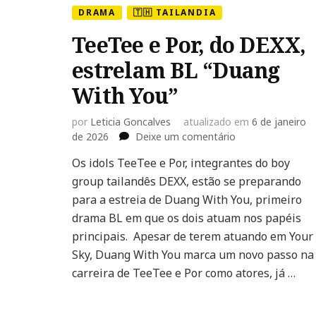
DRAMA
🇹🇭 TAILANDIA
TeeTee e Por, do DEXX,
estrelam BL “Duang
With You”
por
Leticia Goncalves
atualizado em
6 de janeiro
em
de 2026
Deixe um comentário
TeeTee
Os idols TeeTee e Por, integrantes do boy
e
group tailandês DEXX, estão se preparando
Por,
do
para a estreia de Duang With You, primeiro
DEXX,
drama BL em que os dois atuam nos papéis
estrelam
principais. Apesar de terem atuando em Your
BL
Sky, Duang With You marca um novo passo na
“Duang
With
carreira de TeeTee e Por como atores, já …
You”