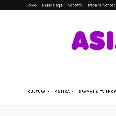
Sobre
Anuncie aqui
Contato
Trabalhe Conosc
ASIANBRE
Tudo sobre o entretenimento asiático.
CULTURA
MÚSICA
DRAMAS & TV SHO