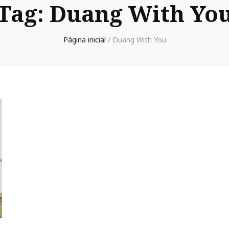
Tag:
Duang With Yo
Página inicial
/
Duang With You