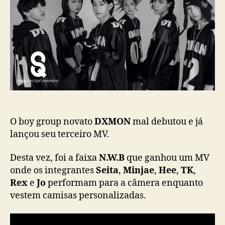
p
u
N
o
b
l
s
l
a
t
i
n
c
ç
a
a
ç
M
ã
V
o
p
a
r
O boy group novato
DXMON
mal debutou e já
a
lançou seu terceiro MV.
a
f
Desta vez, foi a faixa
N.W.B
que ganhou um MV
a
onde os integrantes
Seita
,
Minjae
,
Hee
,
TK
,
i
Rex
e
Jo
performam para a câmera enquanto
x
vestem camisas personalizadas.
a
“
N