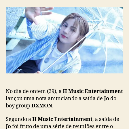
a
J
r
d
s
o
d
e
e
o
p
s
p
u
t
o
b
á
s
l
f
t
i
o
c
r
a
a
ç
d
ã
o
o
D
X
M
No dia de ontem (29), a
H Music Entertainment
O
lançou uma nota anunciando a saída de
Jo
do
N
boy group
DXMON
.
Segundo a
H Music Entertainment
, a saída de
Jo
foi fruto de uma série de reuniões entre o