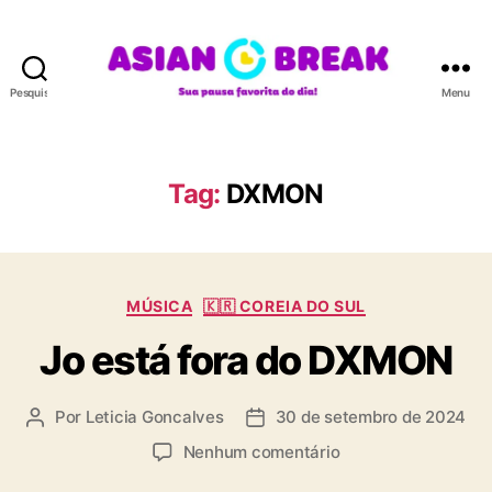
Pesquisar
Menu
A
S
I
A
Tag:
DXMON
N
B
R
E
C
A
MÚSICA
🇰🇷 COREIA DO SUL
a
K
Jo está fora do DXMON
t
e
g
Por
Leticia Goncalves
30 de setembro de 2024
A
D
o
u
a
r
e
Nenhum comentário
t
t
i
m
o
a