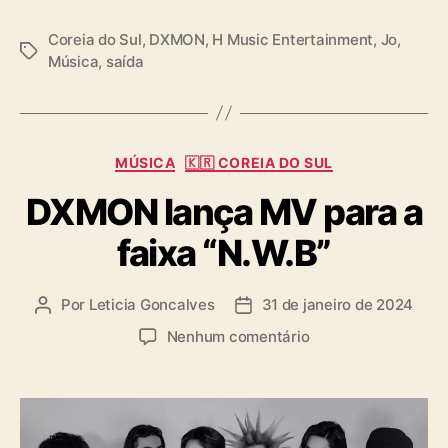
Coreia do Sul
,
DXMON
,
H Music Entertainment
,
Jo
,
T
Música
,
saída
a
g
s
C
MÚSICA
🇰🇷 COREIA DO SUL
a
DXMON lança MV para a
t
e
faixa “N.W.B”
g
o
r
Por
Leticia Goncalves
31 de janeiro de 2024
A
D
i
u
a
a
e
Nenhum comentário
t
t
s
m
o
a
D
r
d
X
d
e
M
o
p
O