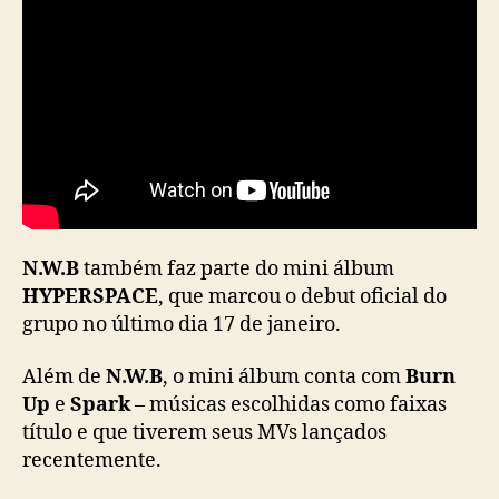
.
W
.
B
”
N.W.B
também faz parte do mini álbum
HYPERSPACE
, que marcou o debut oficial do
grupo no último dia 17 de janeiro.
Além de
N.W.B
, o mini álbum conta com
Burn
Up
e
Spark
– músicas escolhidas como faixas
título e que tiverem seus MVs lançados
recentemente.