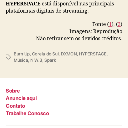
HYPERSPACE
está disponível nas principais
plataformas digitais de streaming.
Fonte (
1
), (
2
)
Imagens: Reprodução
Não retirar sem os devidos créditos.
Burn Up
,
Coreia do Sul
,
DXMON
,
HYPERSPACE
,
T
Música
,
N.W.B
,
Spark
a
g
s
Sobre
Anuncie aqui
Contato
Trabalhe Conosco