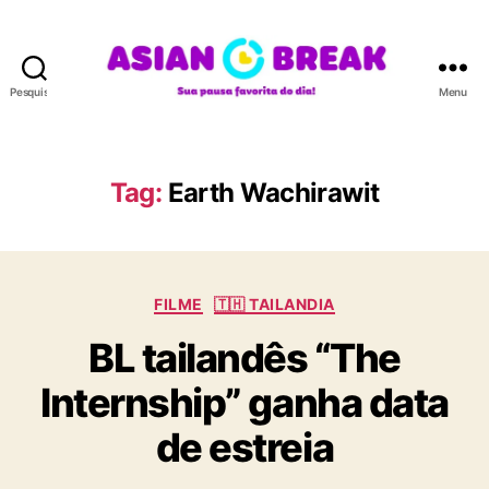
Pesquisar
Menu
A
S
I
A
Tag:
Earth Wachirawit
N
B
R
E
C
A
FILME
🇹🇭 TAILANDIA
a
K
BL tailandês “The
t
e
Internship” ganha data
g
o
de estreia
r
i