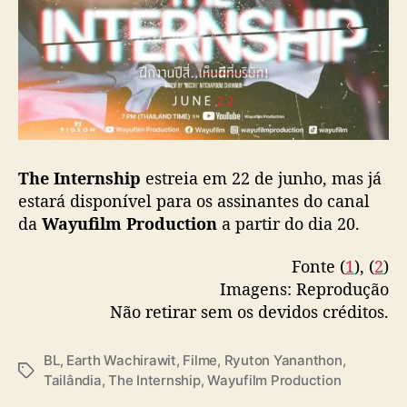
The Internship
estreia em 22 de junho, mas já
estará disponível para os assinantes do canal
da
Wayufilm Production
a partir do dia 20.
Fonte (
1
), (
2
)
Imagens: Reprodução
Não retirar sem os devidos créditos.
BL
,
Earth Wachirawit
,
Filme
,
Ryuton Yananthon
,
T
Tailândia
,
The Internship
,
Wayufilm Production
a