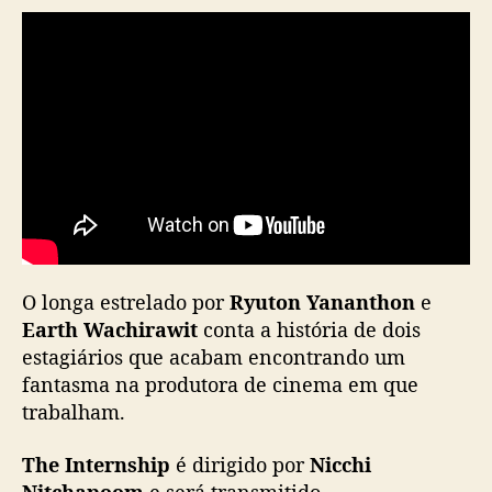
t
e
r
n
s
h
i
p
”
g
a
n
O longa estrelado por
Ryuton Yananthon
e
h
Earth Wachirawit
conta a história de dois
a
estagiários que acabam encontrando um
d
a
fantasma na produtora de cinema em que
t
trabalham.
a
d
The Internship
é dirigido por
Nicchi
e
Nitchapoom
e será transmitido