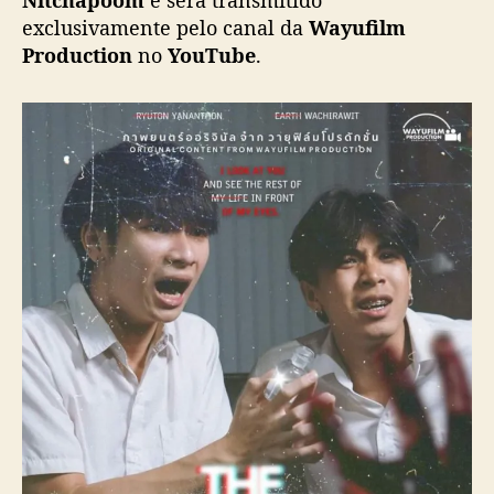
e
exclusivamente pelo canal da
Wayufilm
s
Production
no
YouTube
.
t
r
e
i
a