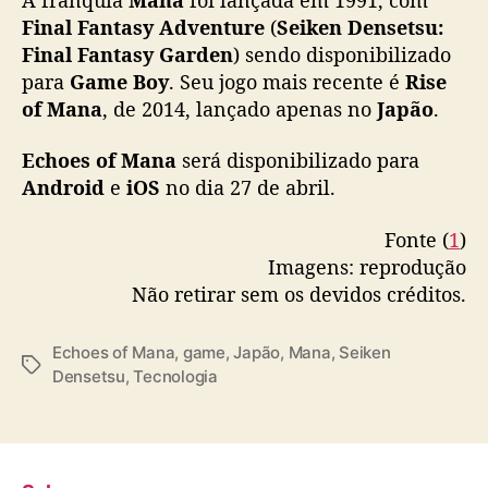
d
Final Fantasy Adventure
(
Seiken Densetsu:
o
Final Fantasy Garden
) sendo disponibilizado
e
para
Game Boy
. Seu jogo mais recente é
Rise
m
2
of Mana
, de 2014, lançado apenas no
Japão
.
7
d
Echoes of Mana
será disponibilizado para
e
Android
e
iOS
no dia 27 de abril.
a
b
Fonte (
1
)
r
Imagens: reprodução
i
Não retirar sem os devidos créditos.
l
Echoes of Mana
,
game
,
Japão
,
Mana
,
Seiken
T
Densetsu
,
Tecnologia
a
g
s