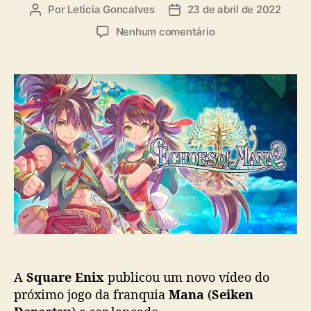
a
Por
Leticia Goncalves
23 de abril de 2022
A
D
s
u
a
e
Nenhum comentário
t
t
m
o
a
E
r
d
c
d
e
h
o
p
o
p
u
e
o
b
s
s
l
o
t
i
f
c
M
a
a
ç
n
ã
a
o
:
g
A
Square Enix
publicou um novo vídeo do
a
m
próximo jogo da franquia
Mana
(
Seiken
e