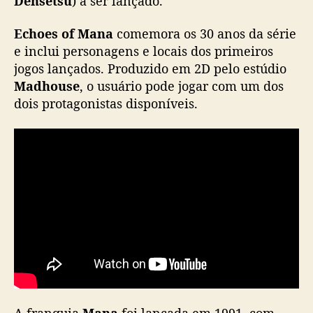
Densetsu
) a ser lançado.
p
a
Echoes of Mana
comemora os 30 anos da série
r
e inclui personagens e locais dos primeiros
a
jogos lançados. Produzido em 2D pelo estúdio
c
Madhouse
, o usuário pode jogar com um dos
e
dois protagonistas disponíveis.
l
u
l
a
r
s
e
r
á
l
a
n
ç
a
A franquia
Mana
foi lançada em 1991, com