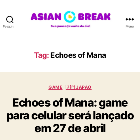
Pesquisar
Menu
A
S
I
A
Tag:
Echoes of Mana
N
B
R
E
C
A
GAME
🇯🇵 JAPÃO
a
K
Echoes of Mana: game
t
e
para celular será lançado
g
o
em 27 de abril
r
i