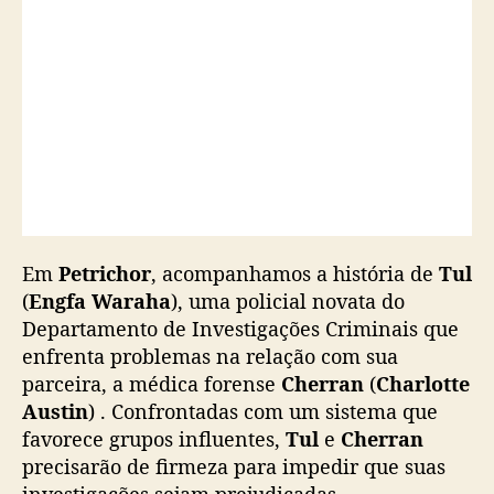
g
f
a
W
a
r
a
h
a
,
g
Em
Petrichor
, acompanhamos a história de
a
Tul
n
(
Engfa Waraha
), uma policial novata do
h
Departamento de Investigações Criminais que
a
enfrenta problemas na relação com sua
d
parceira, a médica forense
Cherran
(
Charlotte
a
Austin
)
. Confrontadas com um sistema que
t
favorece grupos influentes,
Tul
e
Cherran
a
precisarão de firmeza para impedir que suas
d
e