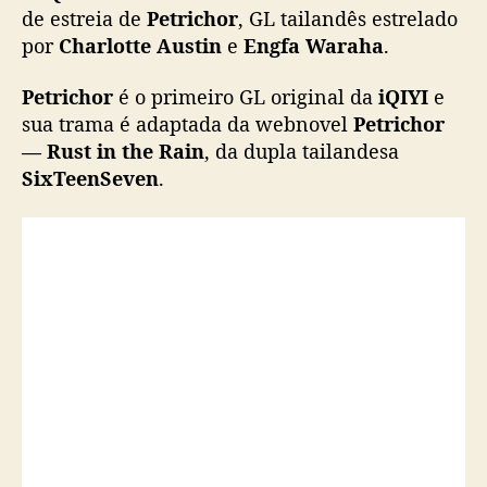
o
de estreia de
Petrichor
, GL tailandês estrelado
m
por
Charlotte Austin
e
Engfa Waraha
.
C
h
Petrichor
é o primeiro GL original da
iQIYI
e
a
sua trama é adaptada da webnovel
Petrichor
r
— Rust in the Rain
, da dupla tailandesa
l
SixTeenSeven
.
o
t
t
e
A
u
s
t
i
n
e
E
n