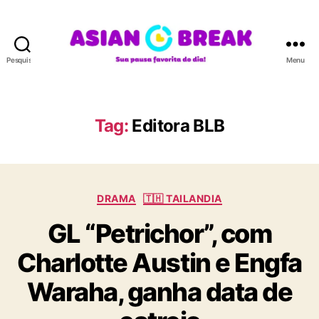
Pesquisar
Menu
A
S
I
A
Tag:
Editora BLB
N
B
R
E
C
A
DRAMA
🇹🇭 TAILANDIA
a
K
GL “Petrichor”, com
t
e
Charlotte Austin e Engfa
g
o
Waraha, ganha data de
r
i