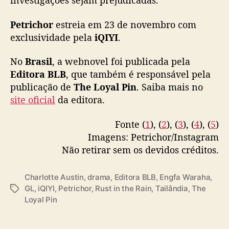
investigações sejam prejudicadas.
e
s
Petrichor
estreia em 23 de novembro com
t
exclusividade pela
iQIYI
.
r
e
No
Brasil
, a webnovel foi publicada pela
i
Editora BLB
, que também é responsável pela
a
publicação de
The Loyal Pin
. Saiba mais no
site oficial
da editora.
Fonte (
1
), (
2
), (
3
), (
4
), (
5
)
Imagens: Petrichor/Instagram
Não retirar sem os devidos créditos.
Charlotte Austin
,
drama
,
Editora BLB
,
Engfa Waraha
,
GL
,
iQIYI
,
Petrichor
,
Rust in the Rain
,
Tailândia
,
The
T
Loyal Pin
a
g
s