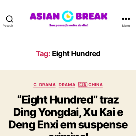
Pesquisar
Menu
A
S
I
A
Tag:
Eight Hundred
N
B
R
E
C
A
C-DRAMA
DRAMA
🇨🇳 CHINA
a
K
“Eight Hundred” traz
t
e
Ding Yongdai, Xu Kai e
g
o
Deng Enxi em suspense
r
i