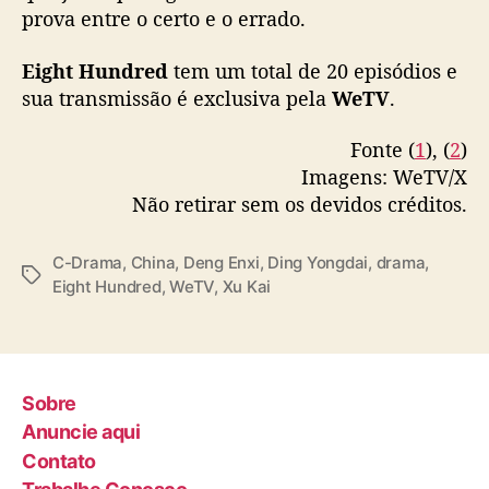
prova entre o certo e o errado.
i
— WeTV.Official (@WeTVOfficial)
April 17,
m
i
Eight Hundred
2026
tem um total de 20 episódios e
n
sua transmissão é exclusiva pela
WeTV
.
a
l
Fonte (
1
), (
2
)
Imagens: WeTV/X
Não retirar sem os devidos créditos.
C-Drama
,
China
,
Deng Enxi
,
Ding Yongdai
,
drama
,
T
Eight Hundred
,
WeTV
,
Xu Kai
a
g
s
Sobre
Anuncie aqui
Contato