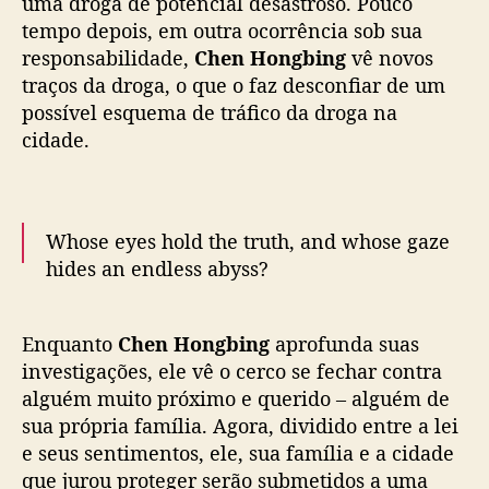
uma droga de potencial desastroso. Pouco
2026
e
tempo depois, em outra ocorrência sob sua
D
e
responsabilidade,
Chen Hongbing
vê novos
n
traços da droga, o que o faz desconfiar de um
g
possível esquema de tráfico da droga na
E
cidade.
n
x
i
e
Whose eyes hold the truth, and whose gaze
m
hides an endless abyss?
s
u
s
🌅
#EightHundred
Premieres Today on WeTV
p
Enquanto
Chen Hongbing
aprofunda suas
globally.
e
investigações, ele vê o cerco se fechar contra
n
alguém muito próximo e querido – alguém de
✨Starring
#DingYongdai
#XuKai
#DengEnxi
#
s
sua própria família. Agora, dividido entre a lei
方圆八百米
#丁勇岱
#许凯
#邓恩熙
#WeTV
e
e seus sentimentos, ele, sua família e a cidade
#WeTVAlwaysMore
c
que jurou proteger serão submetidos a uma
pic.twitter.com/Q68M29eWHU
r