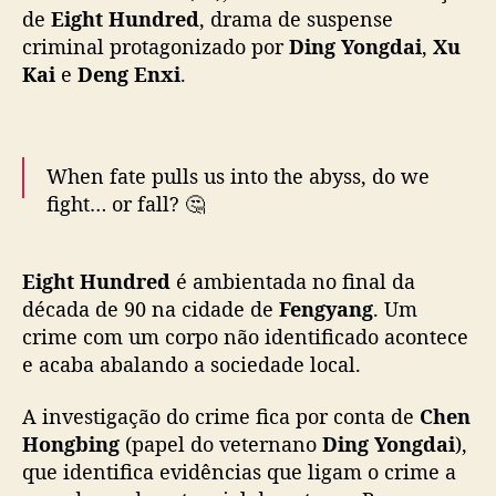
r
de
Eight Hundred
, drama de suspense
a
criminal protagonizado por
Ding Yongdai
,
Xu
z
Kai
e
Deng Enxi
.
D
i
n
g
When fate pulls us into the abyss, do we
Y
fight… or fall? 🤔
o
n
🌅
#EightHundred
Premieres Today on WeTV
g
Eight Hundred
é ambientada no final da
d
globally.
a
década de 90 na cidade de
Fengyang
. Um
i
crime com um corpo não identificado acontece
✨Starring
#DingYongdai
#XuKai
#DengEnxi
#
,
e acaba abalando a sociedade local.
方圆八百米
#丁勇岱
#许凯
#邓恩熙
#WeTV
X
#WeTVAlwaysMore
u
A investigação do crime fica por conta de
Chen
pic.twitter.com/01tJdVyQi4
K
Hongbing
(papel do veternano
Ding Yongdai
),
a
que identifica evidências que ligam o crime a
— WeTV.Official (@WeTVOfficial)
April 17,
i