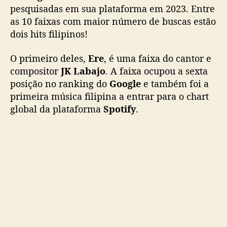
s
pesquisadas em sua plataforma em 2023. Entre
e
as 10 faixas com maior número de buscas estão
d
dois hits filipinos!
L
o
O primeiro deles,
Ere
, é uma faixa do cantor e
l
compositor
JK Labajo
. A faixa ocupou a sexta
a
posição no ranking do
Google
e também foi a
e
primeira música filipina a entrar para o chart
m
p
global da plataforma
Spotify
.
l
a
c
a
m
h
i
t
s
e