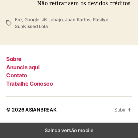
Não retirar sem os devidos créditos.
Ere
,
Google
,
JK Labajo
,
Juan Karlos
,
Pasilyo
,
T
SunKissed Lola
a
g
s
Sobre
Anuncie aqui
Contato
Trabalhe Conosco
© 2026
ASIANBREAK
Subir
↑
Sair da versão mobile