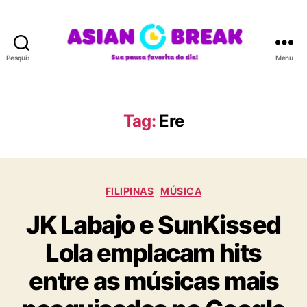
Pesquisar
Menu
A
S
I
A
Tag:
Ere
N
B
R
E
C
A
FILIPINAS
MÚSICA
a
K
JK Labajo e SunKissed
t
e
Lola emplacam hits
g
o
entre as músicas mais
r
i