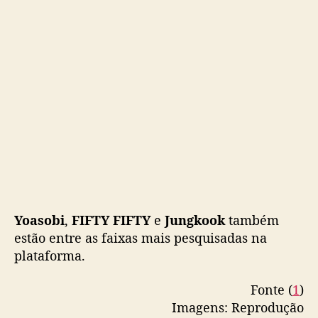
u
i
s
a
d
a
s
n
o
G
o
o
g
l
Yoasobi
,
FIFTY FIFTY
e
Jungkook
também
e
estão entre as faixas mais pesquisadas na
plataforma.
Fonte (
1
)
Imagens: Reprodução