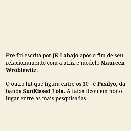
n
t
r
e
a
s
m
ú
s
Ere
foi escrita por
JK Labajo
após o fim de seu
i
relacionamento com a atriz e modelo
Maureen
c
Wroblewitz
.
a
s
O outro hit que figura entre os 10+ é
Pasilyo
, da
m
banda
SunKissed Lola
. A faixa ficou em nono
a
lugar entre as mais pesquisadas.
i
s
p
e
s
q