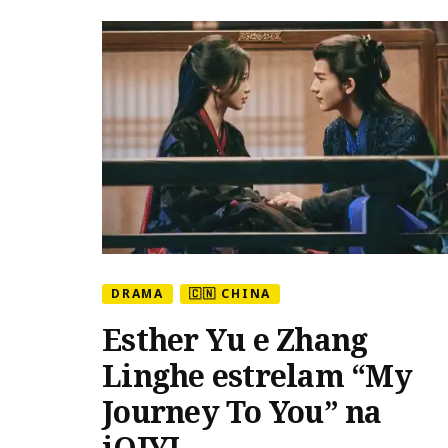
DRAMA
🇨🇳 CHINA
Esther Yu e Zhang
Linghe estrelam “My
Journey To You” na
iQIYI