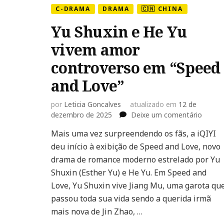
C-DRAMA
DRAMA
🇨🇳 CHINA
Yu Shuxin e He Yu
vivem amor
controverso em “Speed
and Love”
por
Leticia Goncalves
atualizado em
12 de
em
dezembro de 2025
Deixe um comentário
Yu
Mais uma vez surpreendendo os fãs, a iQIYI
Shuxin
deu início à exibição de Speed and Love, novo
e
He
drama de romance moderno estrelado por Yu
Yu
Shuxin (Esther Yu) e He Yu. Em Speed and
vivem
Love, Yu Shuxin vive Jiang Mu, uma garota qu
amor
passou toda sua vida sendo a querida irmã
contro
em
mais nova de Jin Zhao, …
“Speed