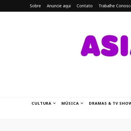
Sobre
Anuncie aqui
Contato
Trabalhe Conosc
ASIANBRE
Tudo sobre o entretenimento asiático.
CULTURA
MÚSICA
DRAMAS & TV SHO