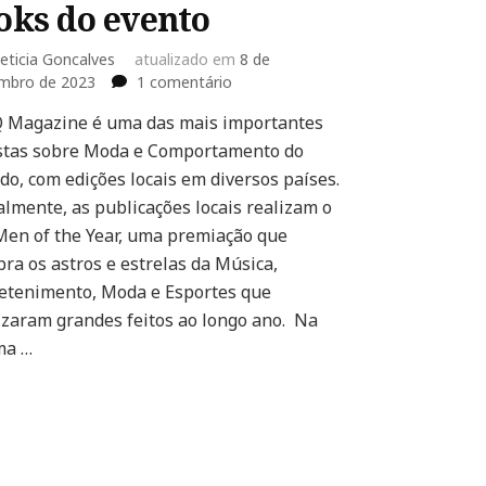
oks do evento
eticia Goncalves
atualizado em
8 de
em
mbro de 2023
1 comentário
“GQ
 Magazine é uma das mais importantes
Men
stas sobre Moda e Comportamento do
of
the
o, com edições locais em diversos países.
Year
lmente, as publicações locais realizam o
China”:
en of the Year, uma premiação que
Confira
bra os astros e estrelas da Música,
50
looks
etenimento, Moda e Esportes que
do
izaram grandes feitos ao longo ano. Na
evento
ma …