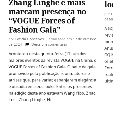
Zhang Linghe e mais
lo
marcam presença no
por
L
“VOGUE Forces of
deze
o
Fashion Gala”
A GQ
revi
por
Leticia Goncalves
atualizado em
17 de outubro
mund
em
de 2024
Deixe um comentário
Anua
Wang
Aconteceu nesta quinta-feira (17) um dos
GQ M
Yibo,
maiores eventos da revista VOGUE na China, o
Zhao
cele
Lusi,
VOGUE Forces of Fashion Gala. O baile de gala
Entr
Zhang
promovido pela publicação reuniu atores e
real
Linghe
atrizes que, para variar, esbanjaram elegância
últi
e
e ousadia em seus looks. Entre os presentes
mais
marcam
na edição deste ano estavam Wang Yibo, Zhao
…
presença
Lusi, Zhang Linghe, Ni …
no
“VOGUE
Forces