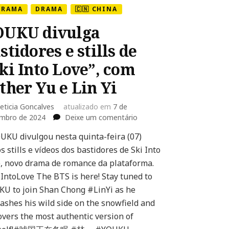
DRAMA
DRAMA
🇨🇳 CHINA
OUKU divulga
stidores e stills de
ki Into Love”, com
ther Yu e Lin Yi
eticia Goncalves
atualizado em
7 de
em
mbro de 2024
Deixe um comentário
YOUKU
UKU divulgou nesta quinta-feira (07)
divulga
s stills e vídeos dos bastidores de Ski Into
bastidores
e
, novo drama de romance da plataforma.
stills
IntoLove The BTS is here! Stay tuned to
de
U to join Shan Chong #LinYi as he
“Ski
ashes his wild side on the snowfield and
Into
Love”,
overs the most authentic version of
com