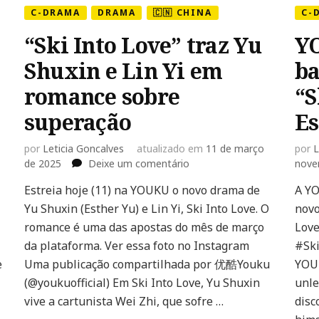
C-DRAMA
DRAMA
🇨🇳 CHINA
C-
“Ski Into Love” traz Yu
Y
Shuxin e Lin Yi em
ba
romance sobre
“S
superação
Es
por
Leticia Goncalves
atualizado em
11 de março
por
L
em
de 2025
Deixe um comentário
nove
“Ski
Estreia hoje (11) na YOUKU o novo drama de
A YO
Into
Yu Shuxin (Esther Yu) e Lin Yi, Ski Into Love. O
Love”
novo
traz
romance é uma das apostas do mês de março
Love
Yu
da plataforma. Ver essa foto no Instagram
#Ski
Shuxin
e
Uma publicação compartilhada por 优酷Youku
YOUK
e
(@youkuofficial) Em Ski Into Love, Yu Shuxin
unle
verso
Lin
Yi
vive a cartunista Wei Zhi, que sofre …
disc
em