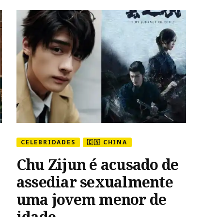
of
Fashion
Gala”
CELEBRIDADES
🇨🇳 CHINA
Chu Zijun é acusado de
assediar sexualmente
uma jovem menor de
idade