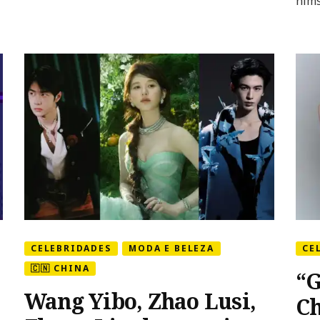
him
romance
sobre
superação
CELEBRIDADES
MODA E BELEZA
CE
🇨🇳 CHINA
“G
Wang Yibo, Zhao Lusi,
Ch