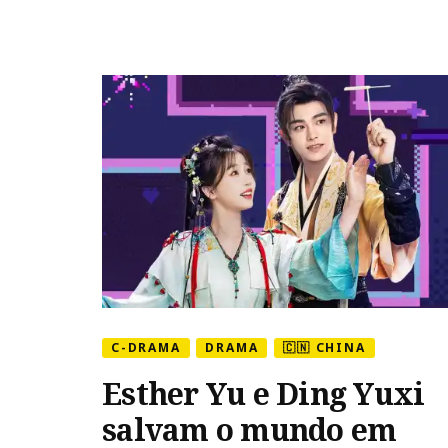
and
Love”
C-DRAMA
DRAMA
🇨🇳 CHINA
Esther Yu e Ding Yuxi
salvam o mundo em