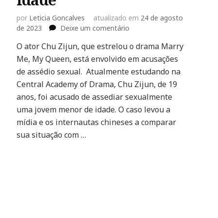
por
Leticia Goncalves
atualizado em
24 de agosto
em
de 2023
Deixe um comentário
Chu
O ator Chu Zijun, que estrelou o drama Marry
Zijun
Me, My Queen, está envolvido em acusações
é
acusado
de assédio sexual. Atualmente estudando na
de
Central Academy of Drama, Chu Zijun, de 19
am
assediar
anos, foi acusado de assediar sexualmente
sexualmente
uma jovem menor de idade. O caso levou a
y
uma
jovem
mídia e os internautas chineses a comparar
menor
sua situação com …
de
idade