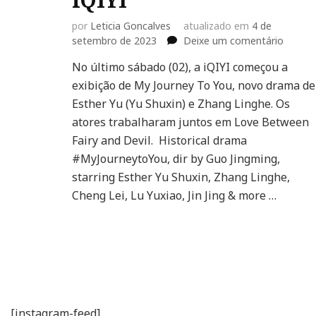
por
Leticia Goncalves
atualizado em
4 de
em
setembro de 2023
Deixe um comentário
Esther
No último sábado (02), a iQIYI começou a
Yu
exibição de My Journey To You, novo drama de
e
Zhang
Esther Yu (Yu Shuxin) e Zhang Linghe. Os
Linghe
atores trabalharam juntos em Love Between
estrel
Fairy and Devil. Historical drama
“My
#MyJourneytoYou, dir by Guo Jingming,
Journe
To
starring Esther Yu Shuxin, Zhang Linghe,
You”
Cheng Lei, Lu Yuxiao, Jin Jing & more …
na
iQIYI
[instagram-feed]