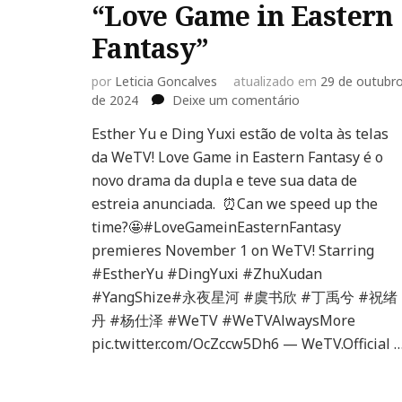
“Love Game in Eastern
Fantasy”
por
Leticia Goncalves
atualizado em
29 de outubr
em
de 2024
Deixe um comentário
Esther
Esther Yu e Ding Yuxi estão de volta às telas
Yu
da WeTV! Love Game in Eastern Fantasy é o
e
Ding
novo drama da dupla e teve sua data de
Yuxi
estreia anunciada. ⏰Can we speed up the
salvam
time?🤩#LoveGameinEasternFantasy
o
premieres November 1 on WeTV! Starring
mundo
em
#EstherYu #DingYuxi #ZhuXudan
“Love
#YangShize#永夜星河 #虞书欣 #丁禹兮 #祝绪
Game
丹 #杨仕泽 #WeTV #WeTVAlwaysMore
in
pic.twitter.com/OcZccw5Dh6 — WeTV.Official 
Eastern
Fantasy”