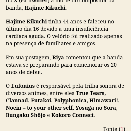
no
X
(ex-
Twitter
) a morte do compositor da
o
banda,
Hajime Kikuchi
.
r
H
Hajime Kikuchi
tinha 44 anos e faleceu no
a
último dia 16 devido a uma insuficiência
j
cardíaca aguda. O velório foi realizado apenas
i
na presença de familiares e amigos.
m
e
K
Em sua postagem,
Riya
comentou que a banda
i
estava se preparando para comemorar os 20
k
anos de debut.
u
c
O
Eufonius
é responsável pela trilha sonora de
h
diversos animes, entre eles
True Tears,
i
Clannad, Futakoi, Polyphonica, Himawari!,
m
Noein – to your other self, Yosuga no Sora,
o
r
Bungaku Shōjo
e
Kokoro Connect
.
r
e
Fonte (
1
)