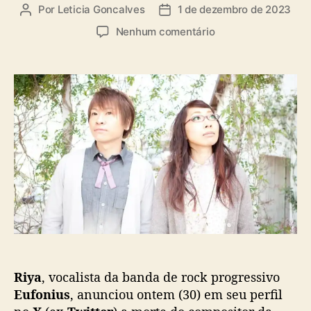
a
Por
Leticia Goncalves
1 de dezembro de 2023
A
D
s
u
a
e
Nenhum comentário
t
t
m
o
a
E
r
d
u
d
e
f
o
p
o
p
u
n
o
b
i
s
l
u
t
i
s
c
:
a
C
ç
o
ã
m
o
p
o
Riya
, vocalista da banda de rock progressivo
s
i
Eufonius
, anunciou ontem (30) em seu perfil
t