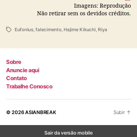
a
Imagens: Reprodução
o
Não retirar sem os devidos créditos.
s
4
4
Eufonius
,
falecimento
,
Hajime Kikuchi
,
Riya
T
a
a
n
g
o
s
s
Sobre
Anuncie aqui
Contato
Trabalhe Conosco
© 2026
ASIANBREAK
Subir
↑
Sair da versão mobile