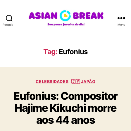
Pesquisar
Menu
A
S
I
A
Tag:
Eufonius
N
B
R
E
C
A
CELEBRIDADES
🇯🇵 JAPÃO
a
K
Eufonius: Compositor
t
e
Hajime Kikuchi morre
g
o
aos 44 anos
r
i