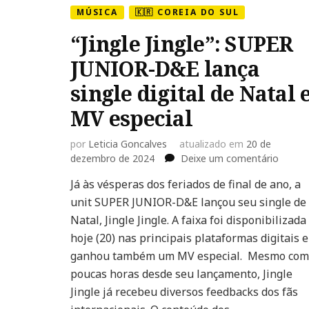
MÚSICA
🇰🇷 COREIA DO SUL
“Jingle Jingle”: SUPER
JUNIOR-D&E lança
single digital de Natal 
MV especial
por
Leticia Goncalves
atualizado em
20 de
em
dezembro de 2024
Deixe um comentário
“Jingle
Já às vésperas dos feriados de final de ano, a
Jingle”:
unit SUPER JUNIOR-D&E lançou seu single de
SUPER
JUNIO
Natal, Jingle Jingle. A faixa foi disponibilizada
D&E
hoje (20) nas principais plataformas digitais e
lança
ganhou também um MV especial. Mesmo com
single
poucas horas desde seu lançamento, Jingle
digital
de
Jingle já recebeu diversos feedbacks dos fãs
Natal