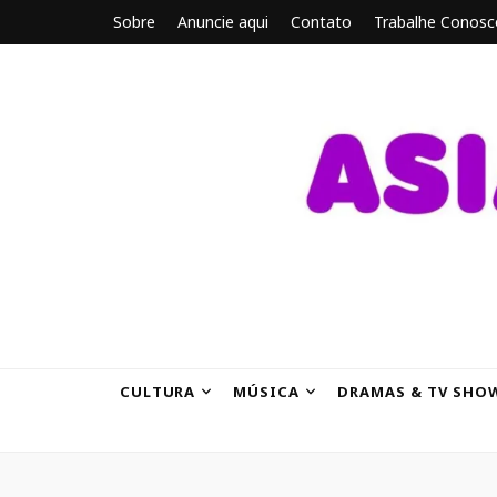
Sobre
Anuncie aqui
Contato
Trabalhe Conosc
ASIANBRE
Tudo sobre o entretenimento asiático.
CULTURA
MÚSICA
DRAMAS & TV SHO