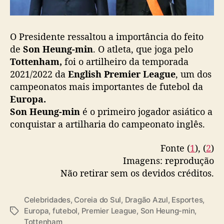
a
p
ó
s
O Presidente ressaltou a importância do feito
s
de
Son Heung-min
. O atleta, que joga pelo
e
Tottenham,
foi o artilheiro da temporada
r
2021/2022 da
English Premier League
, um dos
a
campeonatos mais importantes de futebol da
r
Europa.
t
Son Heung-min
é o primeiro jogador asiático a
i
conquistar a artilharia do campeonato inglês.
l
h
e
Fonte (
1
), (
2
)
i
Imagens: reprodução
r
Não retirar sem os devidos créditos.
o
d
Celebridades
,
Coreia do Sul
,
Dragão Azul
,
Esportes
,
a
Europa
,
futebol
,
Premier League
,
Son Heung-min
,
P
T
Tottenham
r
a