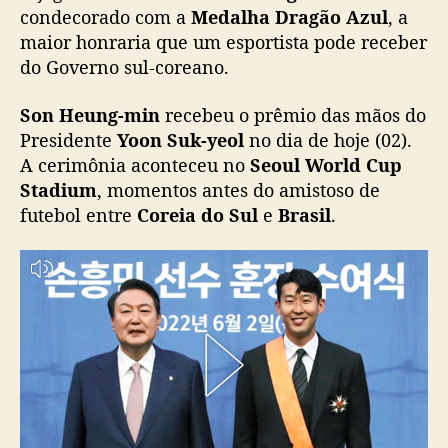
e
condecorado com a
Medalha Dragão Azul
, a
b
maior honraria que um esportista pode receber
e
do Governo sul-coreano.
m
e
Son Heung-min
recebeu o prêmio das mãos do
d
Presidente
Yoon Suk-yeol
no dia de hoje (02).
a
A cerimônia aconteceu no
Seoul World Cup
l
Stadium
, momentos antes do amistoso de
h
a
futebol entre
Coreia do Sul
e
Brasil
.
D
r
a
g
ã
o
A
z
u
l