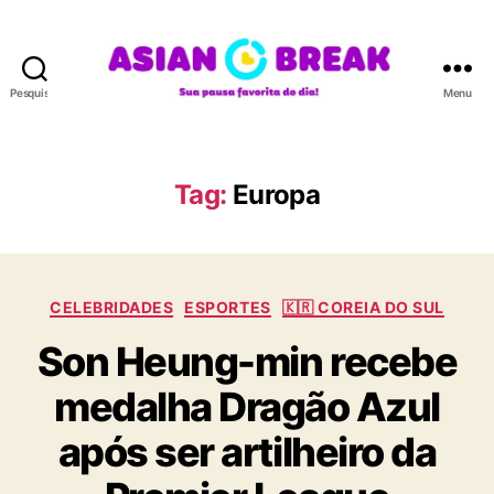
Pesquisar
Menu
A
S
I
A
Tag:
Europa
N
B
R
E
C
A
CELEBRIDADES
ESPORTES
🇰🇷 COREIA DO SUL
a
K
Son Heung-min recebe
t
e
medalha Dragão Azul
g
o
após ser artilheiro da
r
i