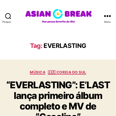
Pesquisar
Menu
A
S
I
A
Tag:
EVERLASTING
N
B
R
E
C
A
MÚSICA
🇰🇷 COREIA DO SUL
a
K
“EVERLASTING”: E’LAST
t
e
lança primeiro álbum
g
o
completo e MV de
r
i