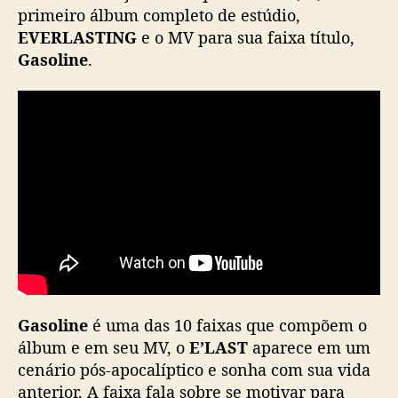
’
primeiro álbum completo de estúdio,
L
EVERLASTING
e o MV para sua faixa título,
A
Gasoline
.
S
T
l
a
n
ç
a
p
r
i
m
e
i
Gasoline
é uma das 10 faixas que compõem o
r
o
álbum e em seu MV, o
E’LAST
aparece em um
á
cenário pós-apocalíptico e sonha com sua vida
l
anterior. A faixa fala sobre se motivar para