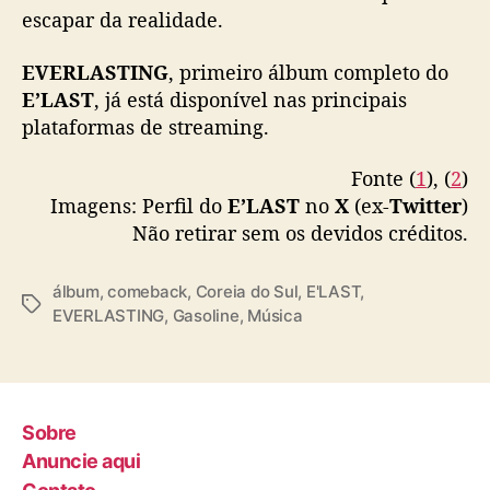
b
escapar da realidade.
u
m
EVERLASTING
, primeiro álbum completo do
c
E’LAST
, já está disponível nas principais
o
plataformas de streaming.
m
p
l
Fonte (
1
), (
2
)
e
Imagens: Perfil do
E’LAST
no
X
(ex-
Twitter
)
t
Não retirar sem os devidos créditos.
o
e
álbum
,
comeback
,
Coreia do Sul
,
E'LAST
,
M
T
EVERLASTING
,
Gasoline
,
Música
V
a
d
g
e
s
“
G
Sobre
a
Anuncie aqui
s
o