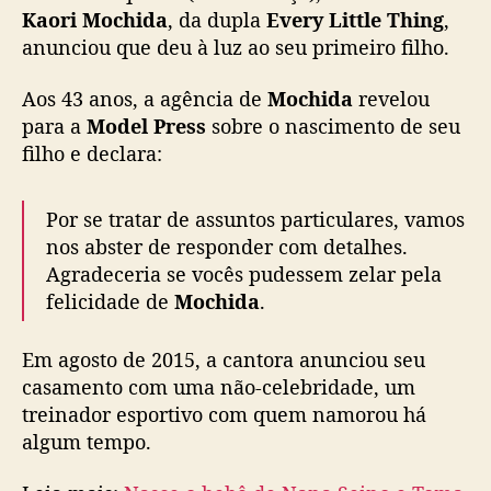
h
Kaori Mochida
, da dupla
Every Little Thing
,
o
anunciou que deu à luz ao seu primeiro filho.
d
e
Aos 43 anos, a agência de
Mochida
revelou
K
para a
Model Press
sobre o nascimento de seu
a
filho e declara:
o
r
i
Por se tratar de assuntos particulares, vamos
M
nos abster de responder com detalhes.
o
Agradeceria se vocês pudessem zelar pela
c
felicidade de
Mochida
.
h
i
d
Em agosto de 2015, a cantora anunciou seu
a
casamento com uma não-celebridade, um
,
treinador esportivo com quem namorou há
d
algum tempo.
o
E