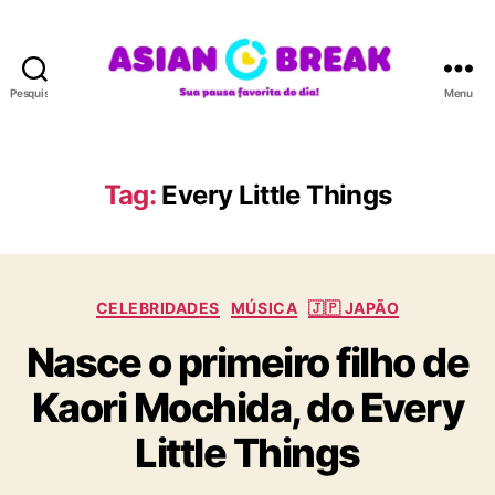
Pesquisar
Menu
A
S
I
A
Tag:
Every Little Things
N
B
R
E
C
A
CELEBRIDADES
MÚSICA
🇯🇵 JAPÃO
a
K
Nasce o primeiro filho de
t
e
Kaori Mochida, do Every
g
o
Little Things
r
i