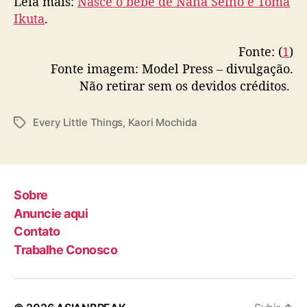
Leia mais:
Nasce o bebê de
Nana
Seino e Toma
v
Ikuta
.
e
r
Fonte: (
1
)
y
L
Fonte imagem: Model Press – divulgação.
i
Não retirar sem os devidos créditos.
t
t
Every Little Things
,
Kaori Mochida
T
l
a
e
g
T
s
h
i
Sobre
n
Anuncie aqui
g
Contato
s
Trabalhe Conosco