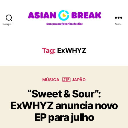
Pesquisar
Menu
A
S
I
A
Tag:
ExWHYZ
N
B
R
E
C
A
MÚSICA
🇯🇵 JAPÃO
a
K
“Sweet & Sour”:
t
e
ExWHYZ anuncia novo
g
o
EP para julho
r
i