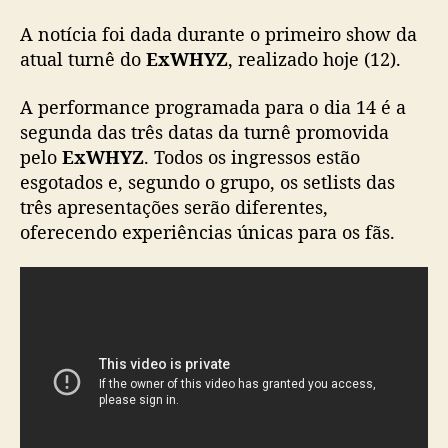
s
A notícia foi dada durante o primeiro show da
h
atual turnê do
ExWHYZ
, realizado hoje (12).
o
w
A performance programada para o dia 14 é a
a
segunda das três datas da turnê promovida
o
v
pelo
ExWHYZ
. Todos os ingressos estão
i
esgotados e, segundo o grupo, os setlists das
v
três apresentações serão diferentes,
o
oferecendo experiências únicas para os fãs.
p
e
l
o
Y
o
u
T
u
b