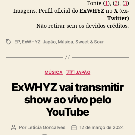
u
Fonte (
1
), (
2
), (
3
)
pic.twitter.com/O73a87Mg5y
l
Imagens: Perfil oficial do
ExWHYZ
no
X
(ex-
h
Twitter
)
— ExWHYZ OFFICIAL (@ExWHYZ_official)
o
May 2, 2024
Não retirar sem os devidos créditos.
EP
,
ExWHYZ
,
Japão
,
Música
,
Sweet & Sour
T
a
g
s
C
MÚSICA
🇯🇵 JAPÃO
a
ExWHYZ vai transmitir
t
e
show ao vivo pelo
g
o
YouTube
r
i
a
Por
Leticia Goncalves
12 de março de 2024
A
D
s
u
a