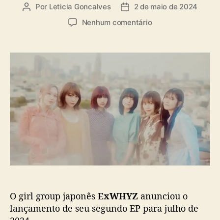
a
Por
Leticia Goncalves
2 de maio de 2024
A
D
s
u
a
e
Nenhum comentário
t
t
m
o
a
“
r
d
S
d
e
w
o
p
e
p
u
e
o
b
t
s
l
&
t
i
S
c
o
a
u
ç
r
ã
”
o
:
E
O girl group japonês
ExWHYZ
anunciou o
x
W
lançamento de seu segundo EP para julho de
H