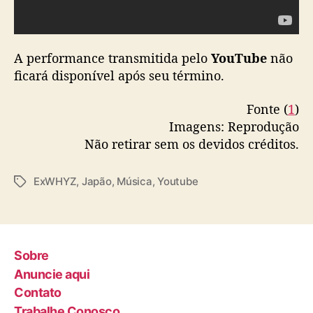
e
A performance transmitida pelo
YouTube
não
ficará disponível após seu término.
Fonte (
1
)
Imagens: Reprodução
Não retirar sem os devidos créditos.
ExWHYZ
,
Japão
,
Música
,
Youtube
T
a
g
s
Sobre
Anuncie aqui
Contato
Trabalhe Conosco