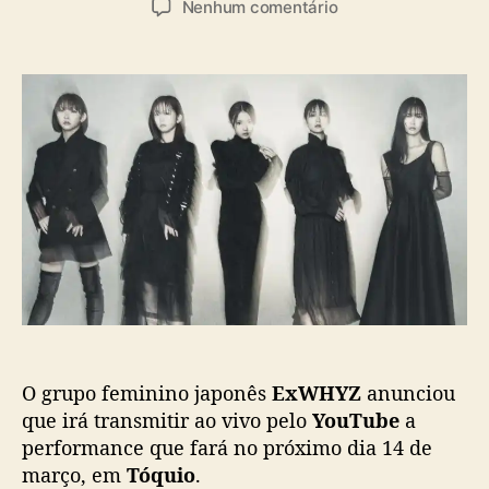
e
Nenhum comentário
t
t
m
o
a
E
r
d
x
d
e
W
o
p
H
p
u
Y
o
b
Z
s
l
v
t
i
a
c
i
a
t
ç
r
ã
a
o
n
s
O grupo feminino japonês
ExWHYZ
anunciou
m
i
que irá transmitir ao vivo pelo
YouTube
a
t
performance que fará no próximo dia 14 de
i
março, em
Tóquio
.
r