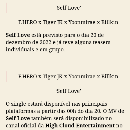
n
‘Self Love’
t
e
F.HERO x Tiger JK x Yoonmirae x Billkin
r
t
Self Love
está previsto para o dia 20 de
a
20 DEC 2022
i
dezembro de 2022 e já teve alguns teasers
n
individuais e em grupo.
Streaming 00.00 AM (ICT) 2AM (KST)
m
Music Video 6PM (ICT) 8PM
e
(KST)
#SelfLove
#FHERO
#TigerJK
n
#Yoonmirae
#Bbillkin
#HighCloudEnt
t
F.HERO x Tiger JK x Yoonmirae x Billkin
pic.twitter.com/qtdc1Y7HLP
a
n
‘Self Love’
— High Cloud Entertainment
u
(@highcloudent)
December 14, 2022
n
O single estará disponível nas principais
20 DEC 2022
c
plataformas a partir das 00h do dia 20. O MV de
i
Self Love
também será disponibilizado no
a
Streaming 00.00 AM (ICT) 2AM (KST)
c
canal oficial da
High Cloud Entertainment
no
Music Video 6PM (ICT) 8PM (KST)