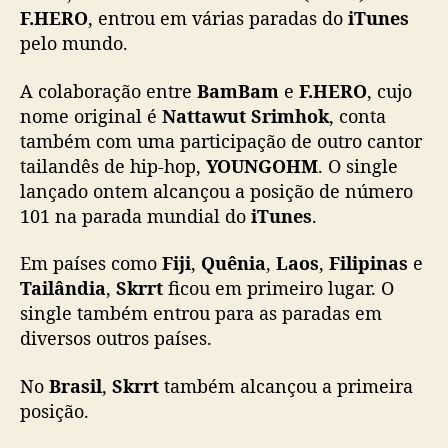
n
F.HERO
, entrou em várias paradas do
iTunes
d
pelo mundo.
e
B
a
A colaboração entre
BamBam
e
F.HERO
, cujo
m
nome original é
Nattawut Srimhok
, conta
B
também com uma participação de outro cantor
a
tailandês de hip-hop,
YOUNGOHM
. O single
m
lançado ontem alcançou a posição de número
e
101 na parada mundial do
iTunes
.
F
.
Em países como
Fiji
,
Quênia
,
Laos
,
Filipinas
e
H
E
Tailândia
,
Skrrt
ficou em primeiro lugar. O
R
single também entrou para as paradas em
O
diversos outros países.
e
n
No
Brasil
,
Skrrt
também alcançou a primeira
t
posição.
r
a