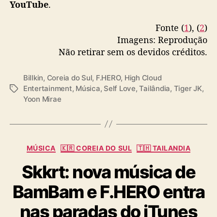
o
YouTube
.
l
YouTube: High Cloud Entertainment
l
Fonte (
1
), (
2
)
(
https://t.co/j3h4AvSkG2
)
#SelfLove
#FHERO
a
Imagens: Reprodução
#TigerJK
#Yoonmirae
b
Não retirar sem os devidos créditos.
#Bbillkin
#HighCloudEnt
e
n
pic.twitter.com/vUUSKtnePp
t
Billkin
,
Coreia do Sul
,
F.HERO
,
High Cloud
r
— High Cloud Entertainment
Entertainment
,
Música
,
Self Love
,
Tailândia
,
Tiger JK
,
T
e
Yoon Mirae
(@highcloudent)
December 16, 2022
a
F
g
.
s
H
E
C
MÚSICA
🇰🇷 COREIA DO SUL
🇹🇭 TAILANDIA
R
a
O
Skkrt: nova música de
t
,
e
T
BamBam e F.HERO entra
g
i
o
g
nas paradas do iTunes
r
e