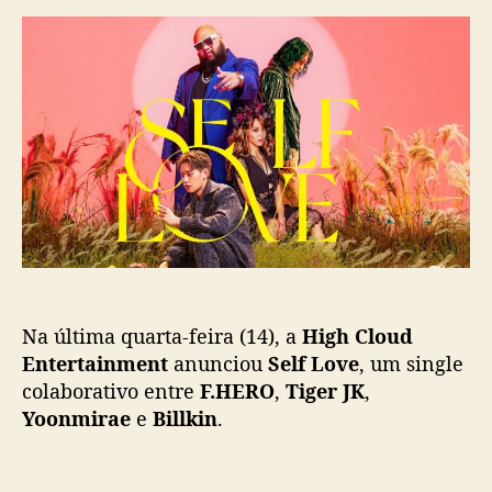
r
d
S
d
e
e
o
p
l
p
u
f
o
b
L
s
l
o
t
i
v
c
e
a
”
ç
:
ã
H
o
i
g
Na última quarta-feira (14), a
High Cloud
h
C
Entertainment
anunciou
Self Love
, um single
l
colaborativo entre
F.HERO
,
Tiger JK
,
o
Yoonmirae
e
Billkin
.
u
d
E