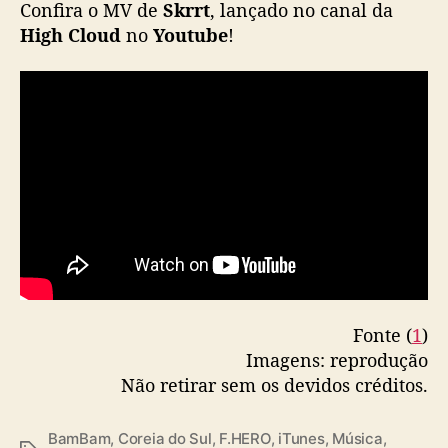
Confira o MV de
Skrrt
, lançado no canal da
n
High Cloud
no
Youtube
!
a
s
p
a
r
a
d
a
s
d
o
i
T
u
Fonte (
1
)
n
Imagens: reprodução
e
Não retirar sem os devidos créditos.
s
BamBam
,
Coreia do Sul
,
F.HERO
,
iTunes
,
Música
,