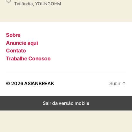
T
Tailândia
,
YOUNGOHM
a
g
s
Sobre
Anuncie aqui
Contato
Trabalhe Conosco
© 2026
ASIANBREAK
Subir
↑
Sair da versão mobile