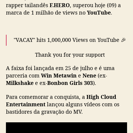
a
rapper tailandês
F.HERO
, superou hoje (09) a
e
marca de 1 milhão de views no
YouTube
.
n
t
r
e
"VACAY" hits 1,000,000 Views on YouTube 🎉
F
.
Thank you for your support
H
ขอให้เพลงนี้เป็น VACAY ให้กับทุกคนในทุก
E
A faixa foi lançada em 25 de julho e é uma
สถานการณ์เลย 💙
R
parceria com
Win Metawin
e
Nene
(ex-
O
,
Milkshake
e ex-
Bonbon Girls 303
).
F.HERO x Nene郑乃馨 Ft. WIN METAWIN –
N
“VACAY”
e
Para comemorar a conquista, a
High Cloud
🏖️
n
Entertainment
lançou alguns vídeos com os
https://t.co/3KaWiBa2Wd
#VACAY1M
#VACAY_
e
bastidores da gravação do MV.
FHxNENExWIN
#HighCloudEnt
e
pic.twitter.com/AQg7nUt4kH
W
i