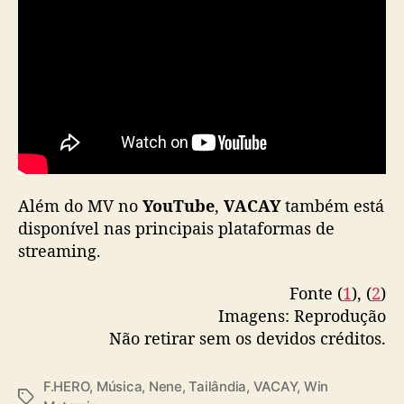
— High Cloud Entertainment
n
(@highcloudent)
August 9, 2023
M
e
t
a
w
i
n
,
s
u
Além do MV no
YouTube
,
VACAY
também está
p
disponível nas principais plataformas de
e
streaming.
r
a
Fonte (
1
), (
2
)
1
Imagens: Reprodução
m
Não retirar sem os devidos créditos.
i
d
e
F.HERO
,
Música
,
Nene
,
Tailândia
,
VACAY
,
Win
T
v