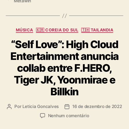
Metawin
a
i
g
e
s
w
s
C
MÚSICA
🇰🇷 COREIA DO SUL
🇹🇭 TAILANDIA
n
a
o
“Self Love”: High Cloud
t
Y
e
o
Entertainment anuncia
g
u
o
T
collab entre F.HERO,
r
u
i
b
Tiger JK, Yoonmirae e
a
e
s
Billkin
Por
Leticia Goncalves
16 de dezembro de 2022
A
D
u
a
e
Nenhum comentário
t
t
m
o
a
“