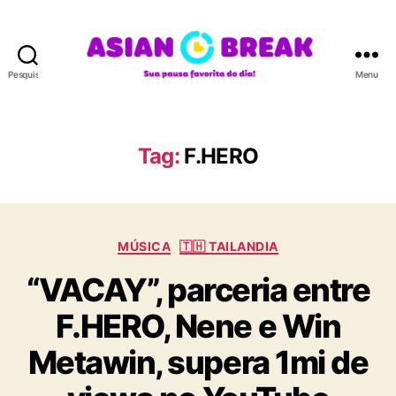
Pesquisar
Menu
A
S
I
A
Tag:
F.HERO
N
B
R
E
C
A
MÚSICA
🇹🇭 TAILANDIA
a
K
“VACAY”, parceria entre
t
e
F.HERO, Nene e Win
g
o
Metawin, supera 1mi de
r
i