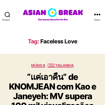
Pesquisar
Menu
A
S
I
A
Tag:
Faceless Love
N
B
R
E
C
A
MÚSICA
🇹🇭 TAILANDIA
a
K
“แค่เอาคืน” de
t
e
KNOMJEAN com Kao e
g
o
Janeyeh: MV supera
r
i