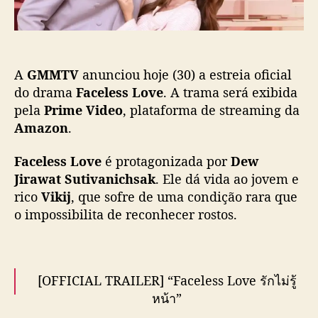
ç
i
i
ã
n
a
o
g
e
d
s
A
GMMTV
anunciou hoje (30) a estreia oficial
o
t
Y
r
do drama
Faceless Love
. A trama será exibida
o
e
pela
Prime Video
, plataforma de streaming da
u
i
Amazon
.
T
a
u
d
Faceless Love
é protagonizada por
Dew
b
e
Jirawat Sutivanichsak
. Ele dá vida ao jovem e
e
“
rico
Vikij
, que sofre de uma condição rara que
F
o impossibilita de reconhecer rostos.
a
c
e
l
e
[OFFICIAL TRAILER] “Faceless Love รักไม่รู้
s
หน้า”
s