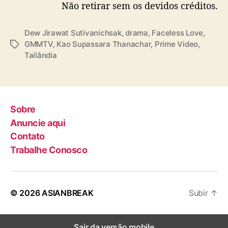
Não retirar sem os devidos créditos.
Dew Jirawat Sutivanichsak
,
drama
,
Faceless Love
,
GMMTV
,
Kao Supassara Thanachar
,
Prime Video
,
T
Tailândia
a
g
s
Sobre
Anuncie aqui
Contato
Trabalhe Conosco
© 2026
ASIANBREAK
Subir
↑
Sair da versão mobile