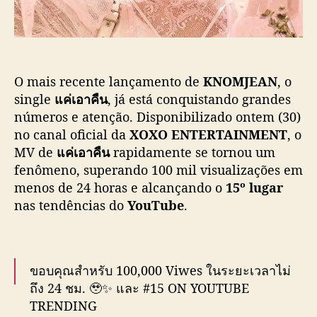
d
ç
e
ã
K
o
N
O
O mais recente lançamento de
KNOMJEAN
, o
M
J
single
แค่เอาคืน
, já está conquistando grandes
E
números e atenção. Disponibilizado ontem (30)
A
no canal oficial da
XOXO ENTERTAINMENT
, o
N
MV de
แค่เอาคืน
rapidamente se tornou um
c
fenômeno, superando 100 mil visualizações em
o
menos de 24 horas e alcançando o
15º lugar
m
nas tendências do
YouTube
.
K
a
o
e
J
ขอบคุณสำหรับ 100,000 Viwes ในระยะเวลาไม่
a
ถึง 24 ชม. 🥹✨ และ #15 ON YOUTUBE
n
TRENDING
e