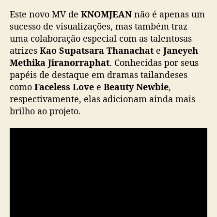
ของเพลง แค่เอาคืน – KNOMJEAN ด้วยน้าาา
y
Este novo MV de
KNOMJEAN
não é apenas um
แอบมีของขวัญเล็ก ๆ น้อย ๆ ให้ด้วยแหละ 🤍💐💍
e
sucesso de visualizações, mas também traz
h
uma colaboração especial com as talentosas
📌 Stay tuned..
:
atrizes
Kao Supatsara Thanachat
e
Janeyeh
M
KNOMJEAN – แค่เอาคืน | REACTION with
Methika Jiranorraphat
. Conhecidas por seus
V
Kao & Janeyeh
s
papéis de destaque em dramas tailandeses
January 31, 2025 | 6 PM (ICT)
u
como
Faceless Love
e
Beauty Newbie
,
p
respectivamente, elas adicionam ainda mais
OUT NOW…
pic.twitter.com/ORDIbMViUI
e
brilho ao projeto.
r
— XOXO Entertainment (@XOXOofficialTH)
a
January 31, 2025
1
0
0
m
i
l
v
i