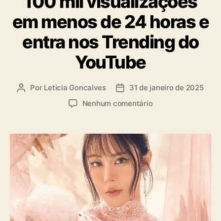
100 mil visualizações
a
s
em menos de 24 horas e
entra nos Trending do
YouTube
Por
Leticia Goncalves
31 de janeiro de 2025
A
D
u
a
e
Nenhum comentário
t
t
m
o
a
“
r
d
แ
d
e
ค่
o
p
เ
p
u
อ
o
b
า
s
l
คื
t
i
น
c
”
a