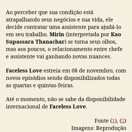
L
จากคนไม่รู้หน้า กลายเป็นคนรักสุดรู้ใจ
o
Ao perceber que sua condição está
v
atrapalhando seus negócios e sua vida, ele
"Faceless Love รักไม่รู้หน้า” 🩵🖥️
e
decide contratar uma assistente para ajudá-lo
ทุกวันพุธ-พฤหัสบดี เวลา 00.00 น. (คืนวันอังคาร-
”
em seu trabalho.
Mirin
(interpretada por
Kao
พุธ)
Supassara Thanachar
) se torna seus olhos,
เริ่ม 8 พฤศจิกายนนี้ ทาง Prime Video
#PrimeTH
mas aos poucos, o relacionamento entre chefe
#FacelessLove
#GMMTV
e assistente vai ganhando novas nuances.
pic.twitter.com/k7yrDMxoiC
Faceless Love
estreia em 08 de novembro, com
— GMMTV (@GMMTV)
October 30, 2023
novos episódios sendo disponibilizados todas
as quartas e quintas-feiras.
Até o momento, não se sabe da disponibilidade
internacional de
Faceless Love
.
Fonte (
1
), (
2
)
Imagens: Reprodução