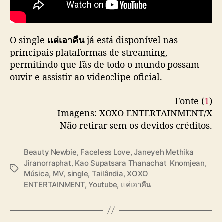
s
u
a
l
O single
แค่เอาคืน
já está disponível nas
i
principais plataformas de streaming,
z
permitindo que fãs de todo o mundo possam
a
ouvir e assistir ao videoclipe oficial.
ç
õ
Fonte (
1
)
e
Imagens: XOXO ENTERTAINMENT/X
s
Não retirar sem os devidos créditos.
e
m
m
Beauty Newbie
,
Faceless Love
,
Janeyeh Methika
e
Jiranorraphat
,
Kao Supatsara Thanachat
,
Knomjean
,
n
T
Música
,
MV
,
single
,
Tailândia
,
XOXO
o
a
ENTERTAINMENT
,
Youtube
,
แค่เอาคืน
s
g
d
s
e