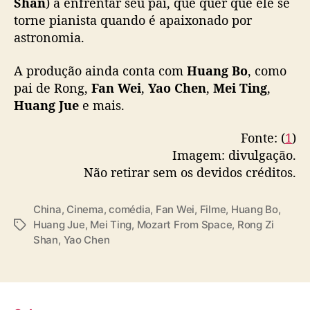
Shan
) a enfrentar seu pai, que quer que ele se
v
torne pianista quando é apaixonado por
o
t
astronomia.
r
a
A produção ainda conta com
Huang Bo
, como
i
pai de Rong,
Fan Wei
,
Yao Chen
,
Mei Ting
,
l
Huang Jue
e mais.
e
r
Fonte: (
1
)
Imagem: divulgação.
Não retirar sem os devidos créditos.
China
,
Cinema
,
comédia
,
Fan Wei
,
Filme
,
Huang Bo
,
Huang Jue
,
Mei Ting
,
Mozart From Space
,
Rong Zi
T
Shan
,
Yao Chen
a
g
s