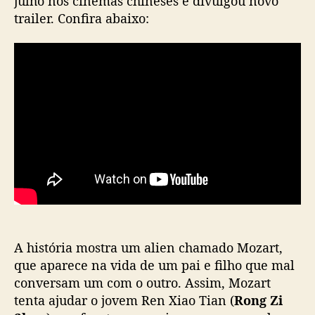
julho nos cinemas chineses e divulgou novo
t
trailer. Confira abaixo:
F
r
o
m
S
p
a
c
e
’
d
i
v
u
l
A história mostra um alien chamado Mozart,
g
que aparece na vida de um pai e filho que mal
a
conversam um com o outro. Assim, Mozart
n
tenta ajudar o jovem Ren Xiao Tian (
Rong Zi
o