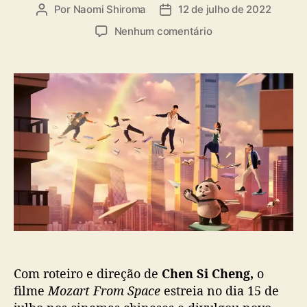
a
Por
Naomi Shiroma
12 de julho de 2022
A
D
s
u
a
e
Nenhum comentário
t
t
m
o
a
F
r
d
i
d
e
l
o
p
m
p
u
e
o
b
c
s
l
h
t
i
i
c
n
a
ê
ç
s
ã
‘
o
M
o
Com roteiro e direção de
Chen Si Cheng,
o
z
a
filme
Mozart From Space
estreia no dia 15 de
r