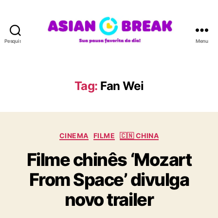
Pesquisar
Menu
A
S
I
A
Tag:
Fan Wei
N
B
R
E
C
A
CINEMA
FILME
🇨🇳 CHINA
a
K
Filme chinês ‘Mozart
t
e
From Space’ divulga
g
o
novo trailer
r
i