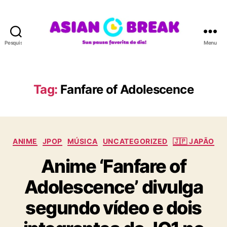
Pesquisar
Menu
A
S
I
A
Tag:
Fanfare of Adolescence
N
B
R
E
C
A
ANIME
JPOP
MÚSICA
UNCATEGORIZED
🇯🇵 JAPÃO
a
K
Anime ‘Fanfare of
t
e
Adolescence’ divulga
g
o
segundo vídeo e dois
r
i