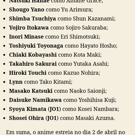
Natsuki Hanae
como Amane Grace;
e
Shougo Yano
como Yu Arimura;
g
Shimba Tsuchiya
como Shun Kazanami;
r
a
Yojiro Itokawa
como Sojiro Sakuraba;
n
Inori Minase
como Eri Shimotsuki;
t
e
Toshiyuki Toyonaga
como Hayato Hosho;
s
Chiaki Kobayashi
como Kota Maki;
d
Takahiro Sakurai
como Yutaka Asahi;
o
J
Hiroki Touchi
como Kazuo Nohira;
O
Lynn
como Tako Kitami;
1
Masako Katsuki
como Naoko Saionji;
n
o
Daisuke Namikawa
como Yoshihisa Kuji;
e
Syoya Kimata
(
JO1
) como Kosei Nambara;
l
Shosei Ohira
(
JO1
) como Masaki Azuma.
e
n
c
Em suma, o anime estreia no dia 2 de abril no