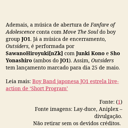
Ademais, a música de abertura de
Fanfare of
Adolescence
conta com
Move The Soul
do boy
group
JO1
. Já a música de encerramento,
Outsiders
, é performada por
SawanoHiroyuki[nZk]
com
Junki Kono
e
Sho
Yonashiro
(ambos do
JO1
). Assim,
Outsiders
tem lançamento marcado para dia 25 de maio.
Leia mais:
Boy Band japonesa JO1 estrela live-
action de ‘Short Program’
Fonte: (
1
)
Fonte imagens: Lay-duce, Aniplex –
divulgação.
Não retirar sem os devidos créditos.