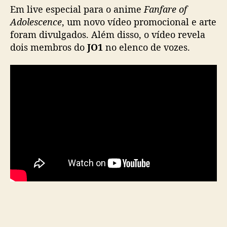
o
Em live especial para o anime
Fanfare of
f
Adolescence
, um novo vídeo promocional e arte
A
foram divulgados. Além disso, o vídeo revela
d
dois membros do
JO1
no elenco de vozes.
o
l
e
s
c
e
n
c
e
’
d
i
v
u
l
g