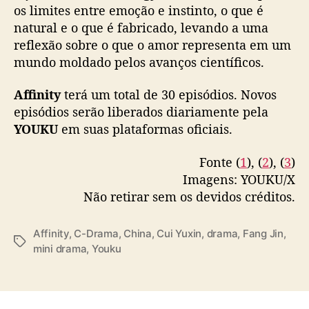
os limites entre emoção e instinto, o que é
c
— 优酷Youku (@YoukuOfficial)
January 20,
natural e o que é fabricado, levando a uma
ç
2026
ã
reflexão sobre o que o amor representa em um
o
mundo moldado pelos avanços científicos.
c
i
Affinity
terá um total de 30 episódios. Novos
e
episódios serão liberados diariamente pela
n
YOUKU
em suas plataformas oficiais.
t
í
Fonte (
1
), (
2
), (
3
)
f
Imagens: YOUKU/X
i
c
Não retirar sem os devidos créditos.
a
Affinity
,
C-Drama
,
China
,
Cui Yuxin
,
drama
,
Fang Jin
,
T
mini drama
,
Youku
a
g
s