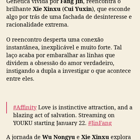
Genética vivida por
Fang Jin
, reencontra o
u
王一钧
#高维蔓
#吴飞
#YOUKU
…
brilhante
Xie Xinxu
(
Cui Yuxin
), que esconde
x
pic.twitter.com/9Ml6e2ndTP
i
algo por trás de uma fachada de desinteresse e
n
— 优酷Youku (@YoukuOfficial)
January 20,
racionalidade extrema.
m
2026
i
O reencontro desperta uma conexão
s
instantânea, inexplicável e muito forte. Tal
t
laço acaba por embaralhar as linhas que
u
dividem a obsessão do amor verdadeiro,
r
instigando a dupla a investigar o que acontece
a
r
entre eles.
o
m
a
n
#Affinity
Love is instinctive attraction, and a
c
blazing act of salvation. Streaming on
e
YOUKU starting January 22.
#JinFang
e
#YuxinCui
#炽热吸引
#方瑾
#崔雨鑫
#YOUKU
f
A jornada de
Wu Nongyu
e
Xie Xinxu
explora
#优酷
pic.twitter.com/6wt959Vneh
i