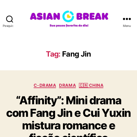
Pesquisar
Menu
A
S
I
A
Tag:
Fang Jin
N
B
R
E
C
A
C-DRAMA
DRAMA
🇨🇳 CHINA
a
K
“Affinity”: Mini drama
t
e
com Fang Jin e Cui Yuxin
g
o
mistura romance e
r
i