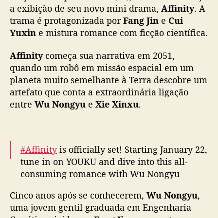
d
a exibição de seu novo mini drama,
Affinity
. A
r
trama é protagonizada por
Fang Jin
e
Cui
a
Yuxin
e mistura romance com ficção científica.
m
a
Affinity
começa sua narrativa em 2051,
c
quando um robô em missão espacial em um
o
planeta muito semelhante à Terra descobre um
m
artefato que conta a extraordinária ligação
F
a
entre
Wu Nongyu
e
Xie Xinxu
.
n
g
J
i
#Affinity
is officially set! Starting January 22,
n
tune in on YOUKU and dive into this all-
e
consuming romance with Wu Nongyu
C
#JinFang
, Xie Xinxu
#YuxinCui
, Wu Siyuan
u
Cinco anos após se conhecerem,
Wu Nongyu
,
#YijunWang
, Li Xiang
#WeimanGao
, and
i
uma jovem gentil graduada em Engenharia
Lin Juan
#FeiWu
!
#炽热吸引
#方瑾
#崔雨鑫
#
Y