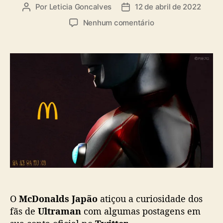
a
Por
Leticia Goncalves
12 de abril de 2022
A
D
s
u
a
e
Nenhum comentário
t
t
m
o
a
M
r
d
c
d
e
D
o
p
o
p
u
n
o
b
a
s
l
l
t
i
d
c
s
a
J
ç
a
ã
p
o
ã
o
O
McDonalds Japão
atiçou a curiosidade dos
v
a
fãs de
Ultraman
com algumas postagens em
i