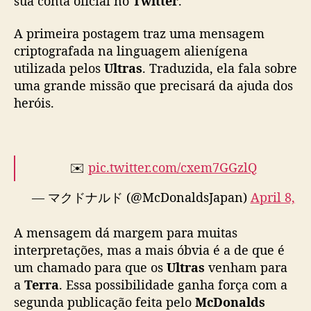
sua conta oficial no
Twitter
.
l
a
A primeira postagem traz uma mensagem
n
criptografada na linguagem alienígena
ç
utilizada pelos
Ultras
. Traduzida, ela fala sobre
a
uma grande missão que precisará da ajuda dos
r
heróis.
c
o
l
l
a
✉️
pic.twitter.com/cxem7GGzlQ
b
c
— マクドナルド (@McDonaldsJapan)
April 8,
o
2022
m
A mensagem dá margem para muitas
U
interpretações, mas a mais óbvia é a de que é
l
um chamado para que os
Ultras
venham para
t
a
Terra
. Essa possibilidade ganha força com a
r
segunda publicação feita pelo
McDonalds
a