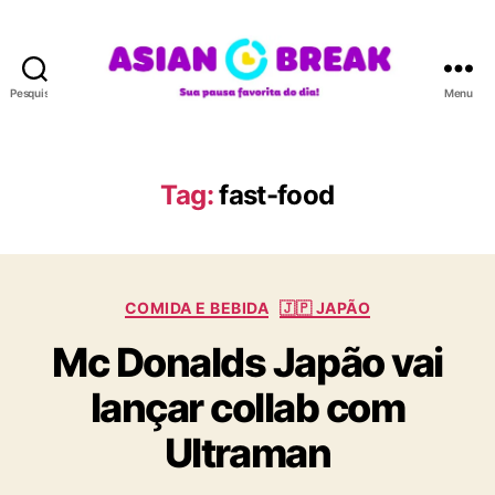
Pesquisar
Menu
A
S
I
A
Tag:
fast-food
N
B
R
E
C
A
COMIDA E BEBIDA
🇯🇵 JAPÃO
a
K
Mc Donalds Japão vai
t
e
lançar collab com
g
o
Ultraman
r
i