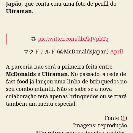
m
Japão
, que conta com uma foto de perfil do
a
Ultraman
.
n
🤝
pic.twitter.com/dbPkJVphTq
— マクドナルド (@McDonaldsJapan)
April
11, 2022
A parceria não será a primeira feita entre
McDonalds
e
Ultraman
. No passado, a rede de
fast-food já lançou uma linha de brinquedos no
seu combo infantil. Não se sabe se a nova
colaboração terá apenas brinquedos ou se trará
também um menu especial.
Fonte (
1
)
Imagens: reprodução
Não retirar sem os devidos créditos.