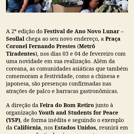
ç
“
ã
F
o
e
s
A 2ª edição do
Festival de Ano Novo Lunar –
t
i
Seollal
chega ao seu novo endereço, a
Praça
v
Coronel Fernando Prestes
(
Metrô
a
Tiradentes
), nos dias 03 e 04 de fevereiro com
l
uma novidade em sua realização. Além da
d
coreana, as comunidades asiáticas que também
e
comemoram a festividade, como a chinesa e
A
japonesa, são presenças confirmadas nas
n
o
atrações de palco e barracas gastronômicas.
N
o
A direção da
Feira do Bom Retiro
junto à
v
organização
Youth and Students for Peace
o
(YSP)
, de forma inédita e seguindo o exemplo
L
da
Califórnia
, nos
Estados Unidos
, reunirá em
u