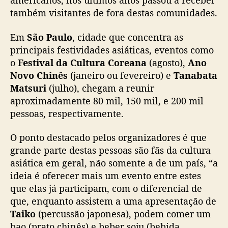
americanos, nos últimos anos passou a receber
m
também visitantes de fora destas comunidades.
f
e
Em
São Paulo
, cidade que concentra as
v
principais festividades asiáticas, eventos como
e
o
Festival da Cultura Coreana
(agosto),
Ano
r
Novo Chinês
(janeiro ou fevereiro) e
Tanabata
e
Matsuri
(julho), chegam a reunir
i
aproximadamente 80 mil, 150 mil, e 200 mil
r
o
pessoas, respectivamente.
c
o
O ponto destacado pelos organizadores é que
m
grande parte destas pessoas são fãs da cultura
n
asiática em geral, não somente a de um país, “a
o
ideia é oferecer mais um evento entre estes
v
que elas já participam, com o diferencial de
i
que, enquanto assistem a uma apresentação de
d
a
Taiko
(percussão japonesa), podem comer um
d
bao (prato chinês) e beber soju (bebida