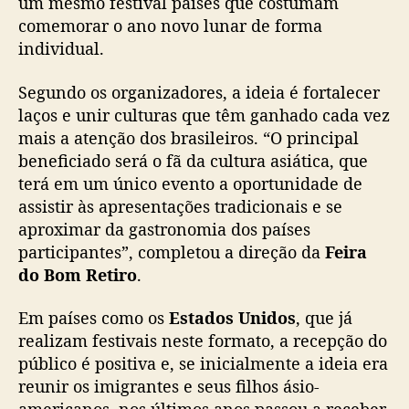
um mesmo festival países que costumam
n
comemorar o ano novo lunar de forma
a
r
individual.
–
S
Segundo os organizadores, a ideia é fortalecer
e
laços e unir culturas que têm ganhado cada vez
o
mais a atenção dos brasileiros. “O principal
l
beneficiado será o fã da cultura asiática, que
l
terá em um único evento a oportunidade de
a
assistir às apresentações tradicionais e se
l
”
aproximar da gastronomia dos países
a
participantes”, completou a direção da
Feira
c
do Bom Retiro
.
o
n
Em países como os
Estados Unidos
, que já
t
realizam festivais neste formato, a recepção do
e
público é positiva e, se inicialmente a ideia era
c
reunir os imigrantes e seus filhos ásio-
e
e