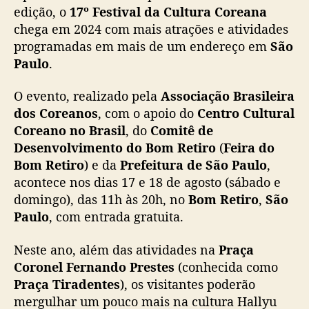
l
edição, o
17º Festival da Cultura Coreana
t
chega em 2024 com mais atrações e atividades
u
programadas em mais de um endereço em
São
r
Paulo
.
a
C
O evento, realizado pela
Associação Brasileira
o
dos Coreanos
, com o apoio do
Centro Cultural
r
Coreano no Brasil
, do
Comitê de
e
a
Desenvolvimento do Bom Retiro
(
Feira do
n
Bom Retiro
) e da
Prefeitura de São Paulo
,
a
acontece nos dias 17 e 18 de agosto (sábado e
e
domingo), das 11h às 20h, no
Bom Retiro
,
São
s
Paulo
, com entrada gratuita.
p
e
Neste ano, além das atividades na
Praça
r
Coronel Fernando Prestes
(conhecida como
a
a
Praça Tiradentes
), os visitantes poderão
t
mergulhar um pouco mais na cultura Hallyu