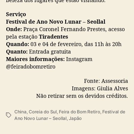
Serviço
Festival de Ano Novo Lunar – Seollal
Onde:
Praça Coronel Fernando Prestes, acesso
pela estação
Tiradentes
Quando:
03 e 04 de fevereiro, das 11h às 20h
Quanto:
Entrada gratuita
Maiores informações:
Instagram
@feiradobomretiro
Fonte: Assessoria
Imagens: Giulia Alves
Não retirar sem os devidos créditos.
China
,
Coreia do Sul
,
Feira do Bom Retiro
,
Festival de
T
Ano Novo Lunar – Seollal
,
Japão
a
g