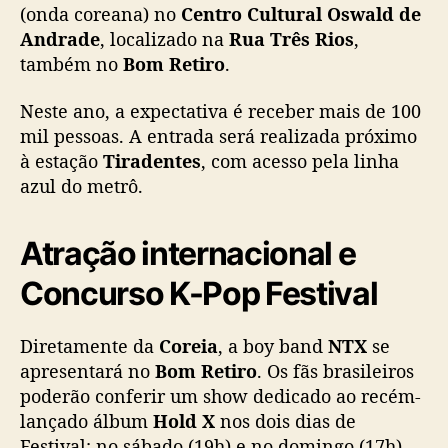
r
(onda coreana) no
Centro Cultural Oswald de
a
Andrade
, localizado na
Rua Três Rios
,
i
também no
Bom Retiro
.
r
1
Neste ano, a expectativa é receber mais de 100
0
mil pessoas. A entrada será realizada próximo
0
m
à estação
Tiradentes
, com acesso pela linha
i
azul do metrô.
l
p
Atração internacional e
e
s
Concurso K-Pop Festival
s
o
a
Diretamente da
Coreia
, a boy band
NTX
se
s
apresentará no
Bom Retiro
. Os fãs brasileiros
p
poderão conferir um show dedicado ao recém-
a
lançado álbum
Hold X
nos dois dias de
r
Festival: no sábado (19h) e no domingo (17h).
a