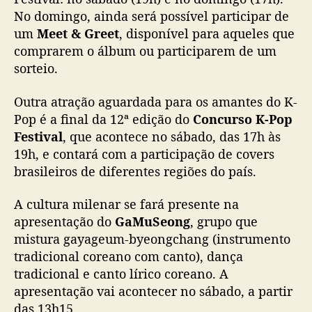
o
No domingo, ainda será possível participar de
B
um
Meet & Greet
, disponível para aqueles que
o
comprarem o álbum ou participarem de um
m
sorteio.
R
e
Outra atração aguardada para os amantes do K-
t
Pop é a final da 12ª edição do
Concurso K-Pop
i
Festival
, que acontece no sábado, das 17h às
r
o
19h, e contará com a participação de covers
brasileiros de diferentes regiões do país.
A cultura milenar se fará presente na
apresentação do
GaMuSeong
, grupo que
mistura gayageum-byeongchang (instrumento
tradicional coreano com canto), dança
tradicional e canto lírico coreano. A
apresentação vai acontecer no sábado, a partir
das 13h15.