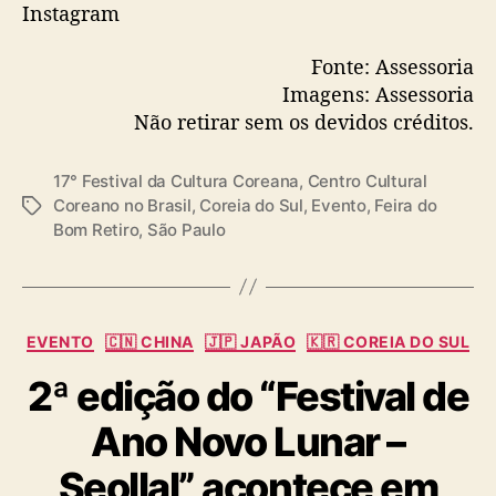
Instagram
Fonte: Assessoria
Imagens: Assessoria
Não retirar sem os devidos créditos.
17° Festival da Cultura Coreana
,
Centro Cultural
Coreano no Brasil
,
Coreia do Sul
,
Evento
,
Feira do
T
Bom Retiro
,
São Paulo
a
g
s
C
EVENTO
🇨🇳 CHINA
🇯🇵 JAPÃO
🇰🇷 COREIA DO SUL
a
2ª edição do “Festival de
t
e
Ano Novo Lunar –
g
o
Seollal” acontece em
r