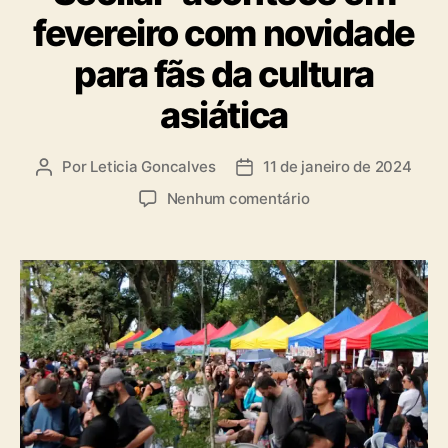
i
fevereiro com novidade
a
s
para fãs da cultura
asiática
Por
Leticia Goncalves
11 de janeiro de 2024
A
D
u
a
e
Nenhum comentário
t
t
m
o
a
2
r
d
ª
d
e
e
o
p
d
p
u
i
o
b
ç
s
l
ã
t
i
o
c
d
a
o