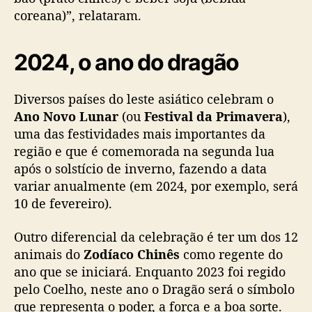
e
coreana)”, relataram.
p
a
r
2024, o ano do dragão
a
f
Diversos países do leste asiático celebram o
ã
Ano Novo Lunar
(ou
Festival da Primavera
),
s
d
uma das festividades mais importantes da
a
região e que é comemorada na segunda lua
c
após o solstício de inverno, fazendo a data
u
variar anualmente (em 2024, por exemplo, será
l
10 de fevereiro).
t
u
Outro diferencial da celebração é ter um dos 12
r
animais do
Zodíaco Chinês
como regente do
a
a
ano que se iniciará. Enquanto 2023 foi regido
s
pelo Coelho, neste ano o Dragão será o símbolo
i
que representa o poder, a força e a boa sorte.