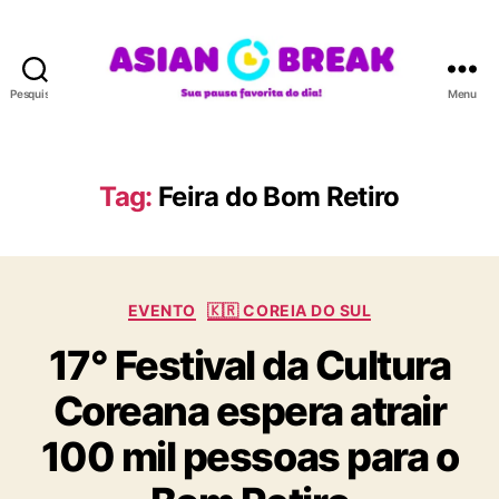
Pesquisar
Menu
A
S
I
A
Tag:
Feira do Bom Retiro
N
B
R
E
C
A
EVENTO
🇰🇷 COREIA DO SUL
a
K
17° Festival da Cultura
t
e
Coreana espera atrair
g
o
100 mil pessoas para o
r
i