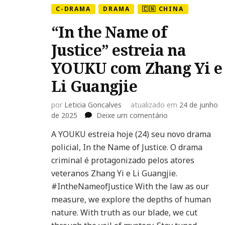
C-DRAMA
DRAMA
🇨🇳 CHINA
“In the Name of
Justice” estreia na
YOUKU com Zhang Yi e
Li Guangjie
por
Leticia Goncalves
atualizado em
24 de junho
em
de 2025
Deixe um comentário
“In
A YOUKU estreia hoje (24) seu novo drama
the
policial, In the Name of Justice. O drama
Name
of
criminal é protagonizado pelos atores
Justice”
veteranos Zhang Yi e Li Guangjie.
estreia
#IntheNameofJustice With the law as our
na
measure, we explore the depths of human
YOUKU
com
nature. With truth as our blade, we cut
Zhang