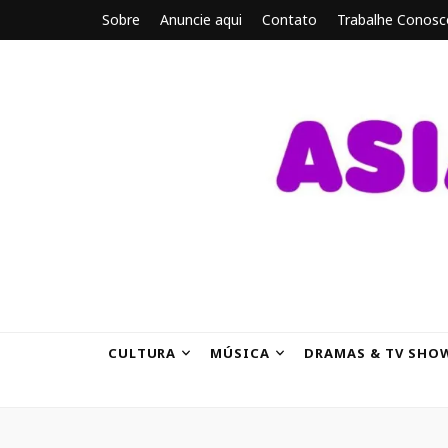
Sobre
Anuncie aqui
Contato
Trabalhe Conosc
ASIANBRE
Tudo sobre o entretenimento asiático.
CULTURA
MÚSICA
DRAMAS & TV SHO