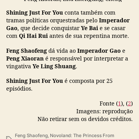
a
Xiaomeng, and more, releases new trailer
Y
Shining Just For You
conta também com
ahead of today’s premiere
#星河长明
O
tramas políticas orquestradas pelo
Imperador
pic.twitter.com/ThMgR5O6tg
U
Gao
, que decide conquistar
Ye Bai
e se casar
K
— cdrama tweets (@dramapotatoe)
com
Qi Hai Rui
antes de sua repentina morte.
U
November 30, 2022
e
s
Feng Shaofeng
dá vida ao
Imperador Gao
e
t
Peng Xiaoran
é responsável por interpretar a
r
vingativa
Ye Ling Shuang
.
e
i
Shining Just For You
é composta por 25
a
episódios.
h
o
Fonte (
1
), (
2
)
j
Imagens: reprodução
e
c
Não retirar sem os devidos créditos.
o
m
Feng Shaofeng
,
Novoland: The Princess From
F