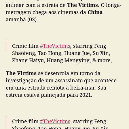
s
animar com a estreia de
The Victims
. O longa-
p
metragem chega aos cinemas da
China
e
amanhã (03).
n
s
e
c
Crime film
#TheVictims
, starring Feng
o
Shaofeng, Tao Hong, Huang Jue, Su Xin,
m
Zhang Haiyu, Huang Mengying, & more,
F
shares ending theme MV ahead of April 3
e
The Victims
se desenrola em torno da
n
release in theaters
g
investigação de um assassinato que acontece
S
em uma estrada remota à beira-mar. Sua
Full –
https://t.co/zcLTSdskFd
#黄雀在后
h
estreia estava planejada para 2021.
pic.twitter.com/YSgS7LOdIP
a
o
— cdrama tweets (@dramapotatoe)
March
f
27, 2024
e
Crime film
#TheVictims
, starring Feng
n
Shaofeng, Tao Hong, Huang Jue, Su Xin,