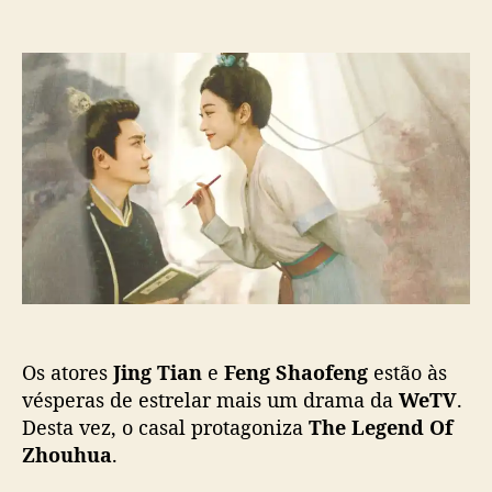
m
o
a
J
r
d
i
d
e
n
o
p
g
p
u
T
o
b
i
s
l
a
t
i
n
c
e
a
F
ç
e
ã
n
o
g
S
Os atores
Jing Tian
e
Feng Shaofeng
estão às
h
a
vésperas de estrelar mais um drama da
WeTV
.
o
Desta vez, o casal protagoniza
The Legend Of
f
Zhouhua
.
e
n