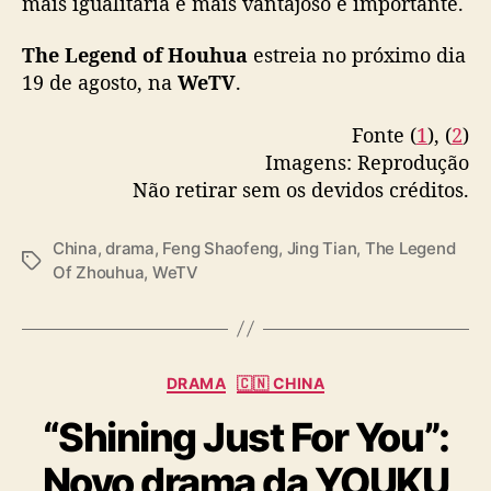
mais igualitária é mais vantajoso e importante.
e
— WeTV.Official (@WeTVOfficial)
August 14,
g
The Legend of Houhua
2023
estreia no próximo dia
e
19 de agosto, na
WeTV
.
n
d
Fonte (
1
), (
2
)
O
Imagens: Reprodução
f
Z
Não retirar sem os devidos créditos.
h
o
China
,
drama
,
Feng Shaofeng
,
Jing Tian
,
The Legend
u
T
Of Zhouhua
,
WeTV
h
a
u
g
a
s
”
C
DRAMA
🇨🇳 CHINA
a
“Shining Just For You”:
t
e
Novo drama da YOUKU
g