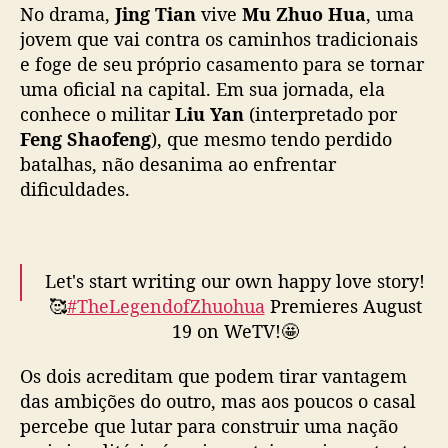
No drama,
Jing Tian
vive
Mu Zhuo Hua
, uma
g
jovem que vai contra os caminhos tradicionais
q
e foge de seu próprio casamento para se tornar
u
uma oficial na capital. Em sua jornada, ela
e
b
conhece o militar
Liu Yan
(interpretado por
r
Feng Shaofeng
), que mesmo tendo perdido
a
batalhas, não desanima ao enfrentar
m
dificuldades.
t
a
b
u
Let's start writing our own happy love story!
s
🥰
#TheLegendofZhuohua
Premieres August
e
19 on WeTV!🤩
m
“
Os dois acreditam que podem tirar vantagem
T
Starring
#JingTian
#FengShaofeng
#灼灼风流
h
das ambições do outro, mas aos poucos o casal
#景甜
#冯绍峰
#WeTV
#WeTVAlwaysMore
e
percebe que lutar para construir uma nação
pic.twitter.com/kmFT8rOQGz
L