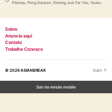
T
Plateau
,
Peng Xiaoran
,
Shining Just For You
,
Youku
e
a
n
g
g
s
S
h
Sobre
a
Anuncie aqui
o
Contato
f
Trabalhe Conosco
e
n
g
e
© 2026
ASIANBREAK
Subir
↑
P
e
n
Sair da versão mobile
g
X
i
a
o