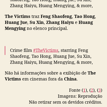
g
Zhang Haiyu, Huang Mengying, & more,
e
shares new stills ahead of April 3 release in
s
The Victims
traz
Feng Shaofeng
,
Tao Hong
,
t
theaters
#黄雀在后
Huang Jue
,
Su Xin
,
Zhang Haiyu
e
Huang
r
pic.twitter.com/OyEq922vJ0
e
Mengying
no elenco principal.
i
— cdrama tweets (@dramapotatoe)
March
a
22, 2024
n
o
Crime film
#TheVictims
, starring Feng
s
Shaofeng, Tao Hong, Huang Jue, Su Xin,
c
Zhang Haiyu, Huang Mengying, & more,
i
shares new trailer ahead of April 3 release
n
Não há informações sobre a exibição de
The
in theaters
#黄雀在后
e
Victims
em cinemas fora da
China
.
pic.twitter.com/jSLNksnnkY
m
a
Fonte (
1
), (
2
), (
3
)
— cdrama tweets (@dramapotatoe)
March
s
20, 2024
Imagens: Reprodução
a
m
Não retirar sem os devidos créditos.
a