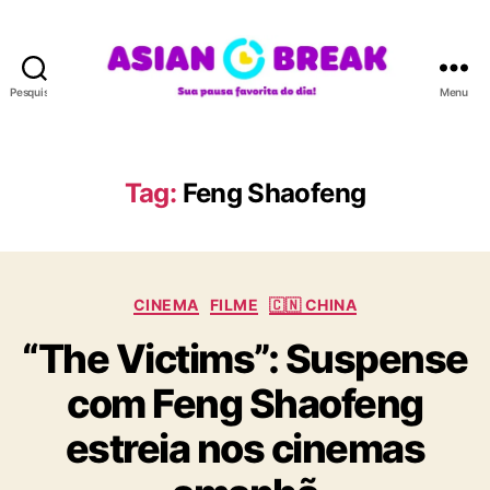
Pesquisar
Menu
A
S
I
A
Tag:
Feng Shaofeng
N
B
R
E
C
A
CINEMA
FILME
🇨🇳 CHINA
a
K
“The Victims”: Suspense
t
e
com Feng Shaofeng
g
o
estreia nos cinemas
r
i