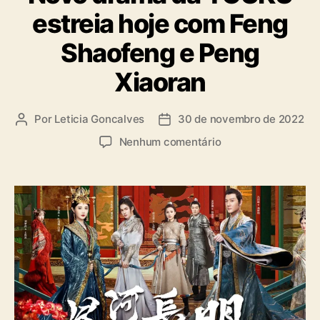
o
estreia hoje com Feng
r
i
Shaofeng e Peng
a
s
Xiaoran
Por
Leticia Goncalves
30 de novembro de 2022
A
D
u
a
e
Nenhum comentário
t
t
m
o
a
“
r
d
S
d
e
h
o
p
i
p
u
n
o
b
i
s
l
n
t
i
g
c
J
a
u