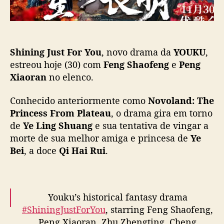
ç
s
ã
t
o
F
o
Shining Just For You
, novo drama da
YOUKU
,
r
Y
estreou hoje (30) com
Feng Shaofeng
e
Peng
o
Xiaoran
no elenco.
u
”
Conhecido anteriormente como
Novoland: The
:
Princess From Plateau
, o drama gira em torno
N
de
Ye Ling Shuang
e sua tentativa de vingar a
o
morte de sua melhor amiga e princesa de
Ye
v
Bei
, a doce
Qi Hai Rui
.
o
d
r
a
m
Youku’s historical fantasy drama
a
#ShiningJustForYou
, starring Feng Shaofeng,
d
Peng Xiaoran, Zhu Zhengting, Cheng