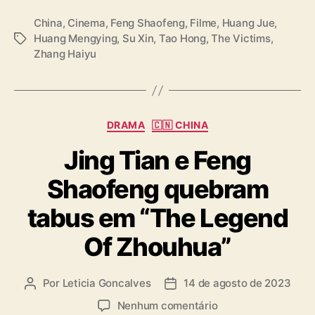
n
China
,
Cinema
,
Feng Shaofeng
,
Filme
,
Huang Jue
,
h
Huang Mengying
,
Su Xin
,
Tao Hong
,
The Victims
,
T
ã
Zhang Haiyu
a
g
s
C
DRAMA
🇨🇳 CHINA
a
Jing Tian e Feng
t
e
Shaofeng quebram
g
o
tabus em “The Legend
r
i
Of Zhouhua”
a
s
Por
Leticia Goncalves
14 de agosto de 2023
A
D
u
a
e
Nenhum comentário
t
t