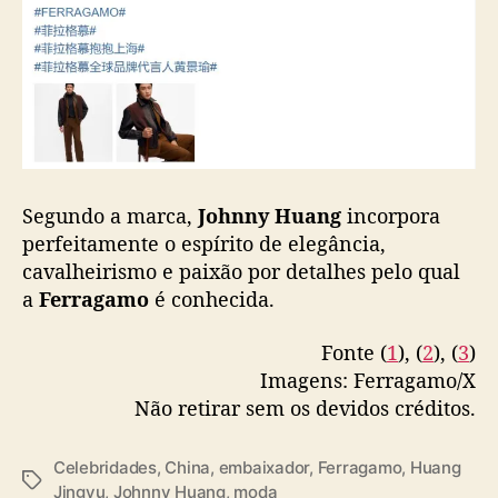
b
a
i
x
a
d
o
r
g
Segundo a marca,
Johnny Huang
incorpora
l
perfeitamente o espírito de elegância,
o
cavalheirismo e paixão por detalhes pelo qual
b
a
Ferragamo
é conhecida.
a
l
Fonte (
1
), (
2
), (
3
)
Imagens: Ferragamo/X
Não retirar sem os devidos créditos.
Celebridades
,
China
,
embaixador
,
Ferragamo
,
Huang
T
Jingyu
,
Johnny Huang
,
moda