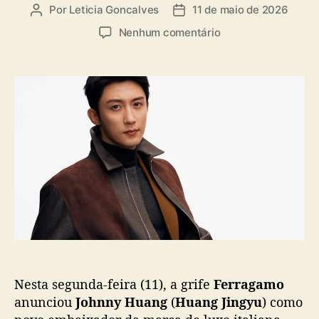
a
Por
Leticia Goncalves
11 de maio de 2026
A
D
s
u
a
e
Nenhum comentário
t
t
m
o
a
F
r
d
e
d
e
r
o
p
r
p
u
a
o
b
g
s
l
a
t
i
m
c
o
a
a
ç
n
ã
u
o
n
c
Nesta segunda-feira (11), a grife
Ferragamo
i
a
anunciou
Johnny Huang
(
Huang Jingyu
) como
J