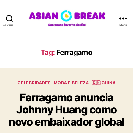
Pesquisar
Menu
A
S
I
A
Tag:
Ferragamo
N
B
R
E
C
A
CELEBRIDADES
MODA E BELEZA
🇨🇳 CHINA
a
K
Ferragamo anuncia
t
e
Johnny Huang como
g
o
novo embaixador global
r
i