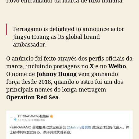
novo embaixador da marca de luxo italiana.
o
h
n
n
Ferragamo is delighted to announce actor
y
Jingyu Huang as its global brand
H
ambassador.
u
Resonating through a shared spirit of
a
O anúncio foi feito através dos perfis oficiais da
gentlemanly elegance and Italian
n
marca, incluindo postagens no
X
e no
Weibo
.
g
craftsmanship, the House embarks on a new
c
O nome de
Johnny Huang
vem ganhando
chapter of timeless elegance.
o
força desde 2018, quando o astro foi um dos
pic.twitter.com/ibhxibxtfF
m
principais nomes do longa-metragem
o
— FERRAGAMO (@Ferragamo)
May 11, 2026
Operation Red Sea
.
n
o
v
o
e
m