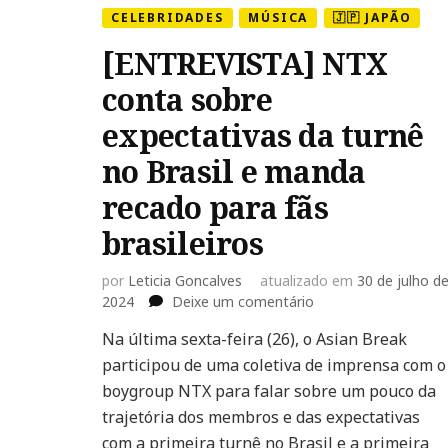
CELEBRIDADES
MÚSICA
🇯🇵 JAPÃO
[ENTREVISTA] NTX
conta sobre
expectativas da turnê
no Brasil e manda
recado para fãs
brasileiros
por
Leticia Goncalves
atualizado em
30 de julho d
em
2024
Deixe um comentário
[ENTREVISTA]
Na última sexta-feira (26), o Asian Break
NTX
participou de uma coletiva de imprensa com o
conta
sobre
boygroup NTX para falar sobre um pouco da
expectativas
trajetória dos membros e das expectativas
da
com a primeira turnê no Brasil e a primeira
turnê