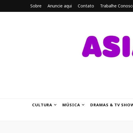
Sobre
Anuncie aqui
Contato
Trabalhe Conosc
ASIANBRE
Tudo sobre o entretenimento asiático.
CULTURA
MÚSICA
DRAMAS & TV SHO