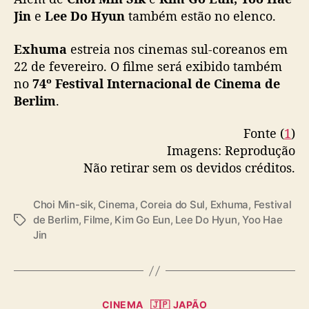
a
Jin
e
Lee Do Hyun
também estão no elenco.
n
o
Exhuma
estreia nos cinemas sul-coreanos em
v
22 de fevereiro. O filme será exibido também
o
no
74º Festival Internacional de Cinema de
s
Berlim
.
p
ô
Fonte (
1
)
s
Imagens: Reprodução
t
e
Não retirar sem os devidos créditos.
r
e
Choi Min-sik
,
Cinema
,
Coreia do Sul
,
Exhuma
,
Festival
s
de Berlim
,
Filme
,
Kim Go Eun
,
Lee Do Hyun
,
Yoo Hae
T
Jin
a
g
s
C
CINEMA
🇯🇵 JAPÃO