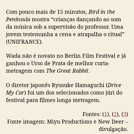
h
i
Com pouco mais de 15 minutos,
Bird in the
W
Peninsula
mostra “crianças dançando ao som
a
da música sob a supervisão do professor. Uma
d
jovem testemunha a cena e atrapalha o ritual”
a
(UNIFRANCE).
,
g
Wada não é novato no Berlin Film Festival e já
a
ganhou o Urso de Prata de melhor curta-
n
h
metragem com
The Great Rabbit
.
a
m
O diretor japonês Ryusuke Hamaguchi (
Drive
e
My Car
) foi um dos selecionados como júri do
n
festival para filmes longa metragem.
ç
ã
Fontes: (
1
), (
2
), (
3
)
o
Fonte imagem: Miyu Productions e New Deer –
h
divulgação.
o