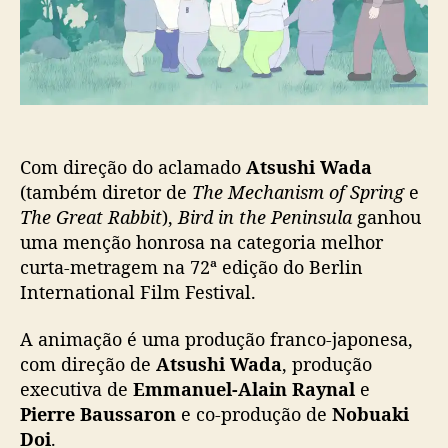
c
h
a
e
ç
P
ã
e
o
n
i
n
Com direção do aclamado
Atsushi Wada
s
(também diretor de
The Mechanism of Spring
e
u
The Great Rabbit
),
Bird in the Peninsula
ganhou
l
uma menção honrosa na categoria melhor
a
’
curta-metragem na 72ª edição do Berlin
,
International Film Festival.
d
e
A animação é uma produção franco-japonesa,
A
com direção de
Atsushi Wada
, produção
t
executiva de
Emmanuel-Alain Raynal
e
s
Pierre Baussaron
e co-produção de
Nobuaki
u
Doi
.
s