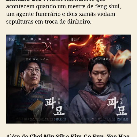
h
acontecem quando um mestre de feng shui,
a
um agente funerário e dois xamãs violam
d
sepulturas em troca de dinheiro.
a
t
a
d
e
e
s
t
r
e
i
a
e
r
e
v
e
Além de
Choi Min Sik
e
Kim Go Eun, Yoo Hae
l