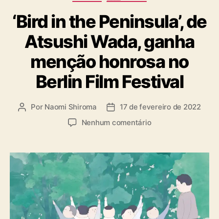
a
‘Bird in the Peninsula’, de
t
e
Atsushi Wada, ganha
g
o
menção honrosa no
r
i
Berlin Film Festival
a
s
Por
Naomi Shiroma
17 de fevereiro de 2022
A
D
u
a
e
Nenhum comentário
t
t
m
o
a
‘
r
d
B
d
e
i
o
p
r
p
u
d
o
b
i
s
l
n
t
i
t