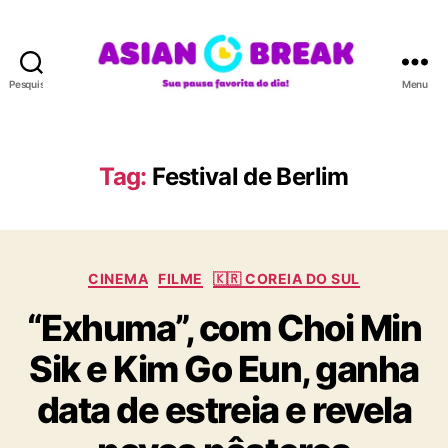
Pesquisar
Menu
A
S
I
A
Tag:
Festival de Berlim
N
B
R
E
C
A
CINEMA
FILME
🇰🇷 COREIA DO SUL
a
K
“Exhuma”, com Choi Min
t
e
Sik e Kim Go Eun, ganha
g
o
data de estreia e revela
r
i