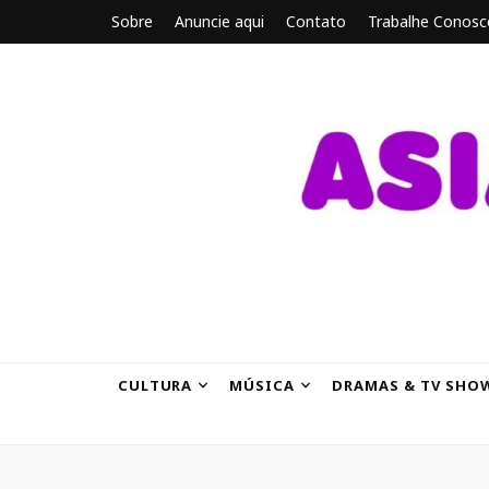
Sobre
Anuncie aqui
Contato
Trabalhe Conosc
ASIANBRE
Tudo sobre o entretenimento asiático.
CULTURA
MÚSICA
DRAMAS & TV SHO