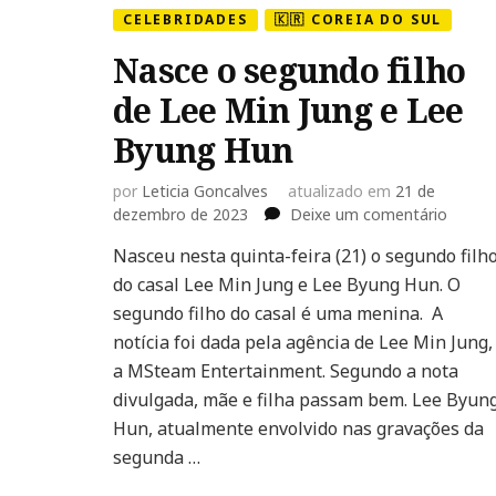
CELEBRIDADES
🇰🇷 COREIA DO SUL
Nasce o segundo filho
de Lee Min Jung e Lee
Byung Hun
por
Leticia Goncalves
atualizado em
21 de
em
dezembro de 2023
Deixe um comentário
Nasce
Nasceu nesta quinta-feira (21) o segundo filh
o
do casal Lee Min Jung e Lee Byung Hun. O
segun
filho
segundo filho do casal é uma menina. A
de
notícia foi dada pela agência de Lee Min Jung,
Lee
a MSteam Entertainment. Segundo a nota
Min
divulgada, mãe e filha passam bem. Lee Byun
Jung
e
Hun, atualmente envolvido nas gravações da
Lee
segunda …
Byung
Hun