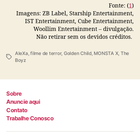
Fonte: (
1
)
Imagens: ZB Label, Starship Entertainment,
IST Entertainment, Cube Entertainment,
Woollim Entertainment – divulgação.
Não retirar sem os devidos créditos.
AleXa
,
filme de terror
,
Golden Child
,
MONSTA X
,
The
T
Boyz
a
g
s
Sobre
Anuncie aqui
Contato
Trabalhe Conosco