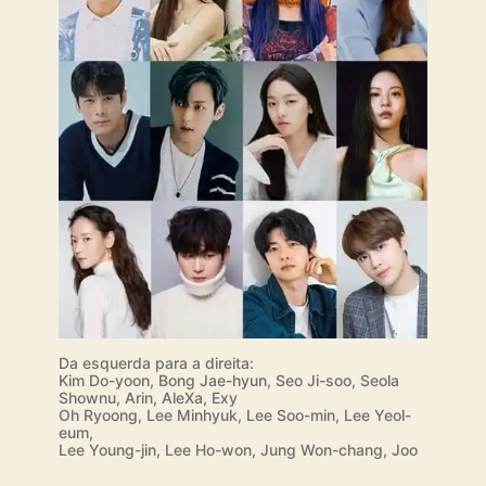
s
e
m
a
b
r
i
l
Da esquerda para a direita:
Kim Do-yoon, Bong Jae-hyun, Seo Ji-soo, Seola
Shownu, Arin, AleXa, Exy
Oh Ryoong, Lee Minhyuk, Lee Soo-min, Lee Yeol-
eum,
Lee Young-jin, Lee Ho-won, Jung Won-chang, Joo