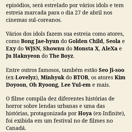
s
episódios, será estrelado por vários idols e tem
,
estreia marcada para o dia 27 de abril nos
S
cinemas sul-coreanos.
e
o
Vários dos idols fazem sua estreia como atores,
u
como
Bong Jae-hyun
do
Golden Child
,
Seola
e
l
Exy
do
WJSN
,
Shownu
do
Monsta X
,
AleXa
e
G
Ju Haknyeon
do
The Boyz
.
h
o
s
Entre outros famosos, também estão
Seo Ji-soo
t
(ex-
Lovelyz
),
Minhyuk
do
BTOB
, os atores
Kim
S
Doyoon
,
Oh Ryoong
,
Lee Yul-em
e mais.
t
o
O filme compila dez diferentes histórias de
r
horror sobre lendas urbanas e uma das
i
histórias, protagonizada por
Hoya
(ex-Infinite),
e
foi exibida em um festival no de filmes no
s
c
Canadá.