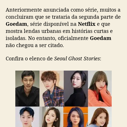
h
e
Anteriormente anunciada como série, muitos a
g
concluiram que se trataria da segunda parte de
a
Goedam
, série disponível na
Netflix
e que
a
mostra lendas urbanas em histórias curtas e
o
isoladas. No entanto, oficialmente
Goedam
s
não chegou a ser citado.
c
i
n
Confira o elenco de
Seoul Ghost Stories
:
e
m
a
s
c
o
r
e
a
n
o