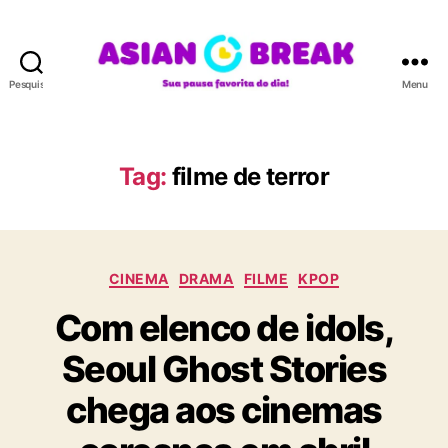
Pesquisar
Menu
A
S
I
A
Tag:
filme de terror
N
B
R
E
C
A
CINEMA
DRAMA
FILME
KPOP
a
K
Com elenco de idols,
t
e
Seoul Ghost Stories
g
o
chega aos cinemas
r
i