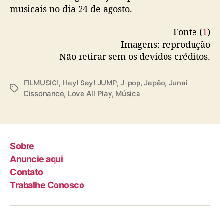
2
musicais no dia 24 de agosto.
2
Fonte (
1
)
Imagens: reprodução
Não retirar sem os devidos créditos.
FILMUSIC!
,
Hey! Say! JUMP
,
J-pop
,
Japão
,
Junai
T
Dissonance
,
Love All Play
,
Música
a
g
s
Sobre
Anuncie aqui
Contato
Trabalhe Conosco