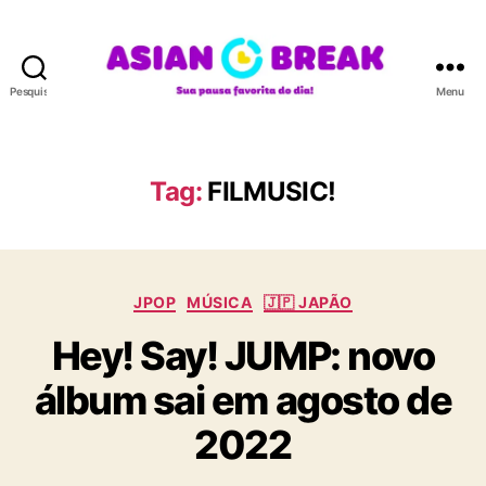
Pesquisar
Menu
A
S
I
A
Tag:
FILMUSIC!
N
B
R
E
C
A
JPOP
MÚSICA
🇯🇵 JAPÃO
a
K
Hey! Say! JUMP: novo
t
e
álbum sai em agosto de
g
o
2022
r
i