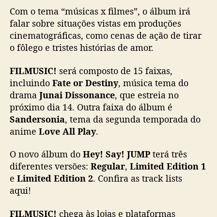
á
Com o tema “músicas x filmes”, o álbum irá
l
falar sobre situações vistas em produções
b
cinematográficas, como cenas de ação de tirar
u
o fôlego e tristes histórias de amor.
m
s
FILMUSIC!
será composto de 15 faixas,
a
incluindo
Fate or Destiny
, música tema do
i
e
drama
Junai Dissonance
, que estreia no
m
próximo dia 14. Outra faixa do álbum é
a
Sandersonia
, tema da segunda temporada do
g
anime
Love All Play
.
o
s
O novo álbum do
Hey! Say! JUMP
terá três
t
diferentes versões:
Regular
,
Limited Edition 1
o
e
Limited Edition 2
. Confira as track lists
d
e
aqui!
2
0
FILMUSIC!
chega às lojas e plataformas