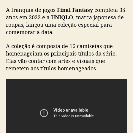
U
A franquia de jogos
Final Fantasy
completa 35
N
I
anos em 2022 e a
UNIQLO
, marca japonesa de
Q
roupas, lançou uma coleção especial para
L
comemorar a data.
O
l
A coleção é composta de 16 camisetas que
a
homenageiam os principais títulos da série.
n
Elas vão contar com artes e visuais que
ç
remetem aos títulos homenageados.
a
c
o
l
e
ç
ã
o
d
e