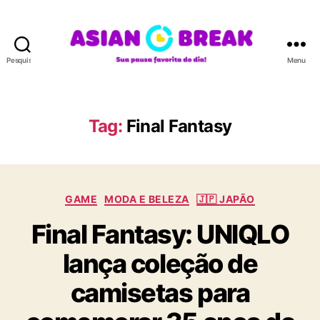
Pesquisar
Menu
A
S
I
A
Tag:
Final Fantasy
N
B
R
E
C
A
GAME
MODA E BELEZA
🇯🇵 JAPÃO
a
K
Final Fantasy: UNIQLO
t
e
lança coleção de
g
o
camisetas para
r
i