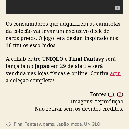
c
a
m
i
Os consumidores que adquirirem as camisetas
s
da coleção vai levar um exclusivo deck de
e
cards pretos. O jogo terá design inspirado nos
t
16 títulos escolhidos.
a
s
p
A collab entre
UNIQLO
e
Final Fantasy
será
a
lançada no
Japão
em 29 de abril e será
r
vendida nas lojas físicas e online. Confira
aqui
a
a coleção completa!
c
o
Fontes (
1
), (
2
)
m
Imagens: reprodução
e
Não retirar sem os devidos créditos.
m
o
r
Final Fantasy
,
game
,
Japão
,
moda
,
UNIQLO
T
a