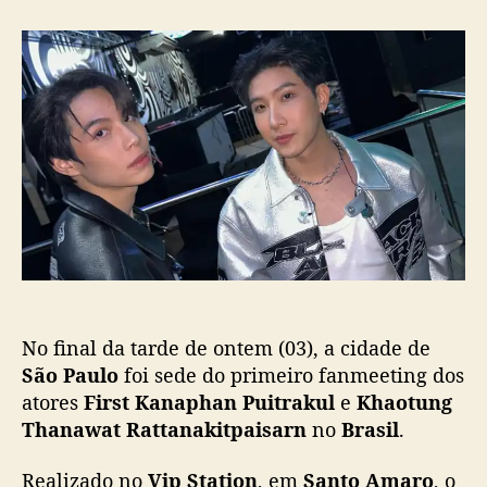
o
a
F
r
d
i
d
e
r
o
p
s
p
u
t
o
b
K
s
l
h
t
i
a
c
o
a
t
ç
u
ã
n
o
g
:
No final da tarde de ontem (03), a cidade de
S
a
São Paulo
foi sede do primeiro fanmeeting dos
i
atores
First Kanaphan Puitrakul
e
Khaotung
b
Thanawat Rattanakitpaisarn
no
Brasil
.
a
o
Realizado no
Vip Station
, em
Santo Amaro
, o