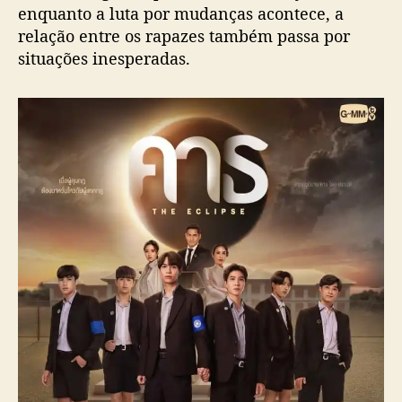
enquanto a luta por mudanças acontece, a
M
relação entre os rapazes também passa por
T
situações inesperadas.
V
,
g
a
n
h
a
t
r
a
i
l
e
r