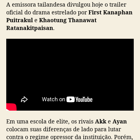
”
A emissora tailandesa divulgou hoje o trailer
,
oficial do drama estrelado por
First Kanaphan
n
Puitrakul
e
Khaotung Thanawat
o
Ratanakitpaisan
.
v
o
B
L
t
a
i
l
a
n
d
ê
s
d
Em uma escola de elite, os rivais
Akk
e
Ayan
a
colocam suas diferenças de lado para lutar
G
contra o regime opressor da instituição. Porém,
M