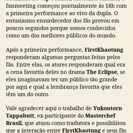
q
fanmeeting começou pontualmente às 18h com
u
a primeira performance ao vivo da dupla. O
e
entusiasmo ensurdecedor dos fãs provou em
r
o
poucos segundos porque somos conhecidos
l
como um dos melhores públicos do mundo.
o
u
Após a primeira performance,
FirstKhaotung
n
responderam algumas perguntas feitas pelos
o
fãs. Entre elas, os atores responderam qual era
p
a cena favorita deles no drama
The Eclipse
, se
r
eles imaginavam ter um público tão grande
i
m
por aqui e qual a lembrança favorita que eles
e
têm um do outro.
i
r
Vale agradecer aqui o trabalho de
Yukontorn
o
Tappabutt
, ex-participante do
Masterchef
f
Brasil
, que atuou como tradutora e possibilitou
a
que a interação entre
FirstKhaotung
e seus fãs
n