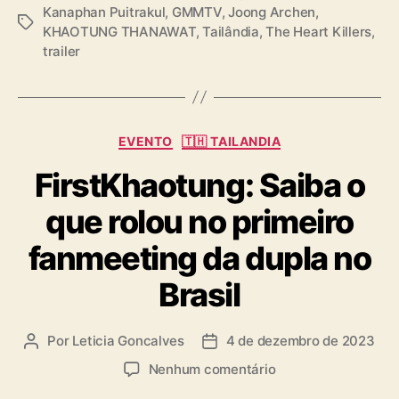
Kanaphan Puitrakul
,
GMMTV
,
Joong Archen
,
f
T
KHAOTUNG THANAWAT
,
Tailândia
,
The Heart Killers
,
i
a
trailer
c
g
i
s
a
l
C
EVENTO
🇹🇭 TAILANDIA
a
FirstKhaotung: Saiba o
t
e
que rolou no primeiro
g
o
fanmeeting da dupla no
r
i
Brasil
a
s
Por
Leticia Goncalves
4 de dezembro de 2023
A
D
u
a
e
Nenhum comentário
t
t
m