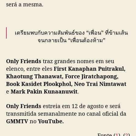
d
será a mesma.
a
t
a
d
เตรียมพบกับความสัมพันธ์ของ “เพื่อน” ที่ข้ามเส้น
e
จนกลายเป็น “เพื่อนต้องห้าม”
e
s
"Only Friends เพื่อนต้องห้าม”
t
Only Friends
traz grandes nomes em seu
r
ทุกวันเสาร์ เวลา 20:30 น. ทางช่อง GMM25
elenco, entre eles
First Kanaphan Puitrakul,
e
และรับชมพร้อมกันทั่วโลกทาง YouTube :
i
Khaotung Thanawat, Force Jiratchapong,
GMMTV
a
Book Kasidet Plookphol, Neo Trai Nimtawat
เริ่ม 12 สิงหาคมนี้
#OnlyFriendsSeries
e
Mark Pakin Kunaanuwit
.
#GMMTV
pic.twitter.com/uMaHKKERxV
Only Friends
estreia em 12 de agosto e será
— GMMTV (@GMMTV)
July 31, 2023
transmitida semanalmente no canal oficial da
GMMTV
no
YouTube.
Fonte (
1
), (
2
)