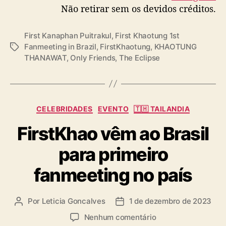
Não retirar sem os devidos créditos.
First Kanaphan Puitrakul
,
First Khaotung 1st
Fanmeeting in Brazil
,
FirstKhaotung
,
KHAOTUNG
T
THANAWAT
,
Only Friends
,
The Eclipse
a
g
s
C
CELEBRIDADES
EVENTO
🇹🇭 TAILANDIA
a
FirstKhao vêm ao Brasil
t
e
para primeiro
g
o
fanmeeting no país
r
i
a
Por
Leticia Goncalves
1 de dezembro de 2023
A
D
s
u
a
e
Nenhum comentário
t
t