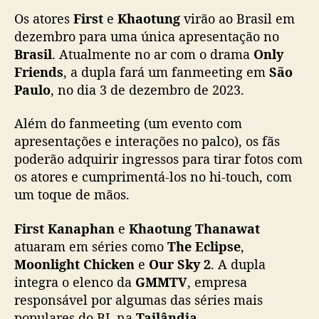
u
Os atores
First
e
Khaotung
virão ao Brasil em
n
c
dezembro para uma única apresentação no
i
Brasil
. Atualmente no ar com o drama
Only
a
Friends
, a dupla fará um fanmeeting em
São
f
Paulo
, no dia 3 de dezembro de 2023.
a
n
Além do fanmeeting (um evento com
m
apresentações e interações no palco), os fãs
e
poderão adquirir ingressos para tirar fotos com
e
t
os atores e cumprimentá-los no hi-touch, com
i
um toque de mãos.
n
g
First Kanaphan
e
Khaotung Thanawat
n
atuaram em séries como
The Eclipse
,
o
Moonlight Chicken
e
Our Sky 2
. A dupla
B
integra o elenco da
GMMTV
, empresa
r
responsável por algumas das séries mais
a
s
populares do BL na
Tailândia
.