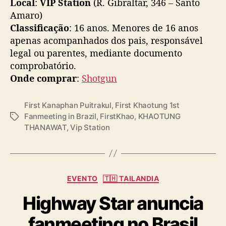
Local
:
VIP Station
(R. Gibraltar, 346 – Santo
n
Amaro)
g
Classificação
: 16 anos. Menores de 16 anos
n
o
apenas acompanhados dos pais, responsável
p
legal ou parentes, mediante documento
a
comprobatório.
í
Onde comprar
:
Shotgun
s
First Kanaphan Puitrakul
,
First Khaotung 1st
Fanmeeting in Brazil
,
FirstKhao
,
KHAOTUNG
T
THANAWAT
,
Vip Station
a
g
s
C
EVENTO
🇹🇭 TAILANDIA
a
Highway Star anuncia
t
e
fanmeeting no Brasil
g