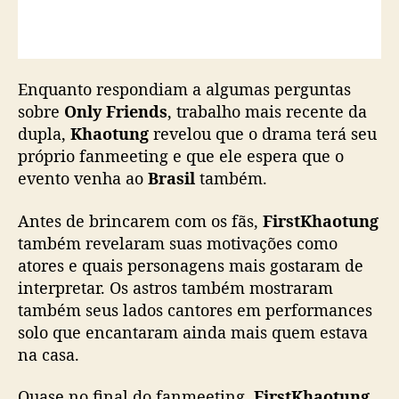
i
l
Enquanto respondiam a algumas perguntas
sobre
Only Friends
, trabalho mais recente da
dupla,
Khaotung
revelou que o drama terá seu
próprio fanmeeting e que ele espera que o
evento venha ao
Brasil
também.
Antes de brincarem com os fãs,
FirstKhaotung
também revelaram suas motivações como
atores e quais personagens mais gostaram de
interpretar. Os astros também mostraram
também seus lados cantores em performances
solo que encantaram ainda mais quem estava
na casa.
Quase no final do fanmeeting,
FirstKhaotung