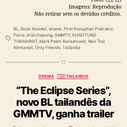
Imagens: Reprodução
Não retirar sem os devidos créditos.
BL
,
Book Kasidet
,
drama
,
First Kanaphan Puitrakul
,
Force Jiratchapong
,
GMMTV
,
KHAOTUNG
T
THANAWAT
,
Mark Pakin Kunaanuwit
,
Neo Trai
a
Nimtawat
,
Only Friends
,
Tailândia
g
s
C
DRAMA
🇹🇭 TAILANDIA
a
“The Eclipse Series”,
t
e
novo BL tailandês da
g
o
GMMTV, ganha trailer
r
i
a