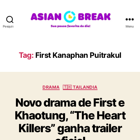
Pesquisar
Menu
A
S
I
A
Tag:
First Kanaphan Puitrakul
N
B
R
E
C
A
DRAMA
🇹🇭 TAILANDIA
a
K
Novo drama de First e
t
e
Khaotung, “The Heart
g
o
Killers” ganha trailer
r
i