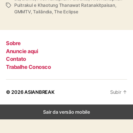
Puitrakul e Khaotung Thanawat Ratanakitpaisan
,
T
GMMTV
,
Tailândia
,
The Eclipse
a
g
s
Sobre
Anuncie aqui
Contato
Trabalhe Conosco
© 2026
ASIANBREAK
Subir
↑
Sair da versão mobile