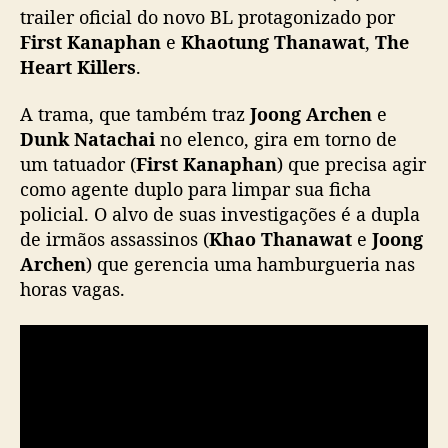
t
trailer oficial do novo BL protagonizado por
e
First Kanaphan
e
Khaotung Thanawat
,
The
K
Heart Killers
.
h
a
A trama, que também traz
Joong Archen
e
o
Dunk Natachai
no elenco, gira em torno de
t
um tatuador (
First Kanaphan
) que precisa agir
u
como agente duplo para limpar sua ficha
n
g
policial. O alvo de suas investigações é a dupla
,
de irmãos assassinos (
Khao Thanawat
e
Joong
“
Archen
) que gerencia uma hamburgueria nas
T
horas vagas.
h
e
H
e
a
r
t