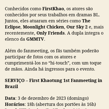
p
Conhecidos como
FirstKhao
, os atores são
a
conhecidos por seus trabalhos em dramas BL.
r
Juntos, eles atuaram em séries como
The
a
p
Eclipse
,
Moonlight Chicken
,
Our Sky 2
e, mais
r
recentemente,
Only Friends
. A dupla integra o
i
elenco da
GMMTV
.
m
e
Além do fanmeeting, os fãs também poderão
i
participar de fotos com os atores e
r
cumprimentá-los no “hi-touch”, com um toque
o
de mãos. Ainda há ingressos para o evento.
f
a
n
SERVIÇO – First Khaotung 1st Fanmeeting in
m
Brazil
e
e
Data
: 3 de dezembro de 2023 (domingo)
t
Horários
: 18h (abertura dos portões às 16h)
i