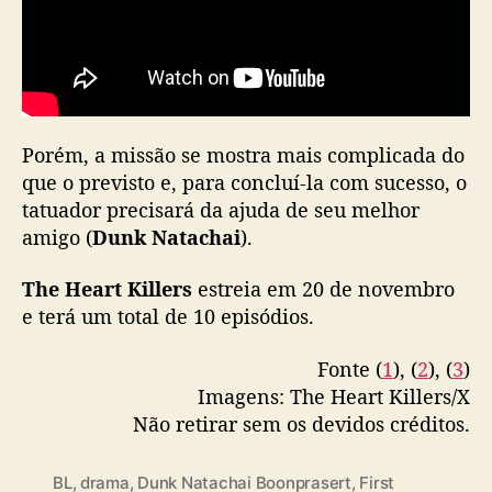
K
i
l
l
e
r
s
Porém, a missão se mostra mais complicada do
”
que o previsto e, para concluí-la com sucesso, o
g
tatuador precisará da ajuda de seu melhor
a
amigo (
Dunk Natachai
).
n
h
The Heart Killers
estreia em 20 de novembro
a
e terá um total de 10 episódios.
t
r
Fonte (
1
), (
2
), (
3
)
a
i
Imagens: The Heart Killers/X
l
Não retirar sem os devidos créditos.
e
r
BL
,
drama
,
Dunk Natachai Boonprasert
,
First
o