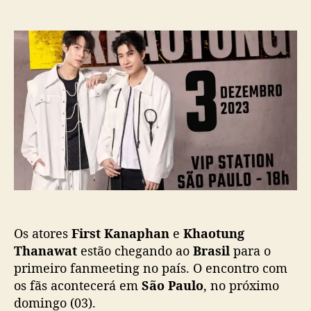
m
o
a
F
r
d
i
d
e
r
o
p
s
p
u
t
o
b
K
s
l
h
t
i
a
c
o
a
v
ç
ê
ã
m
o
a
o
Os atores
First Kanaphan
e
Khaotung
B
r
Thanawat
estão chegando ao
Brasil
para o
a
primeiro fanmeeting no país. O encontro com
s
os fãs acontecerá em
São Paulo
, no próximo
i
domingo (03).
l