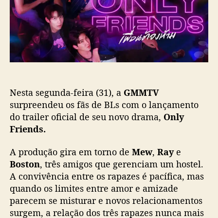
s
l
r
t
i
i
c
e
a
n
ç
d
ã
s
o
”
g
Nesta segunda-feira (31), a
GMMTV
a
n
surpreendeu os fãs de BLs com o lançamento
h
do trailer oficial de seu novo drama,
Only
a
Friends.
t
r
A produção gira em torno de
Mew
,
Ray
e
a
Boston
, três amigos que gerenciam um hostel.
i
A convivência entre os rapazes é pacífica, mas
l
quando os limites entre amor e amizade
e
r
parecem se misturar e novos relacionamentos
e
surgem, a relação dos três rapazes nunca mais