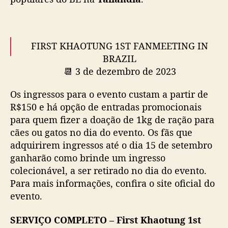
i
l
c
o
FIRST KHAOTUNG 1ST FANMEETING IN
m
BRAZIL
F
📆 3 de dezembro de 2023
i
📍 VIP Station, São Paulo
r
Os ingressos para o evento custam a partir de
🎟 A partir de 02 de setembro, às 12h, na
s
R$150 e há opção de entradas promocionais
Bilheto
t
para quem fizer a doação de 1kg de ração para
e
Mais informações:
https://t.co/GWrCT5nLwf
cães ou gatos no dia do evento. Os fãs que
K
Tire todas suas dúvidas:
h
adquirirem ingressos até o dia 15 de setembro
https://t.co/E5JYMDFWkv
#FK1stFMinBrazil
a
ganharão como brinde um ingresso
pic.twitter.com/XjzHWH5hlo
o
colecionável, a ser retirado no dia do evento.
t
— Highway Star (@followhwstar)
September
Para mais informações, confira o site oficial do
u
1, 2023
evento.
n
g
SERVIÇO COMPLETO – First Khaotung 1st