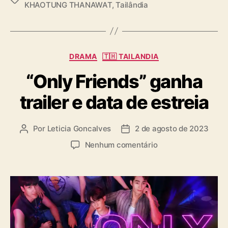
KHAOTUNG THANAWAT
,
Tailândia
a
g
s
C
DRAMA
🇹🇭 TAILANDIA
a
“Only Friends” ganha
t
e
trailer e data de estreia
g
o
r
Por
Leticia Goncalves
2 de agosto de 2023
A
D
i
u
a
a
e
Nenhum comentário
t
t
s
m
o
a
“
r
d
O
d
e
n
o
p
l
p
u
y
o
b
F