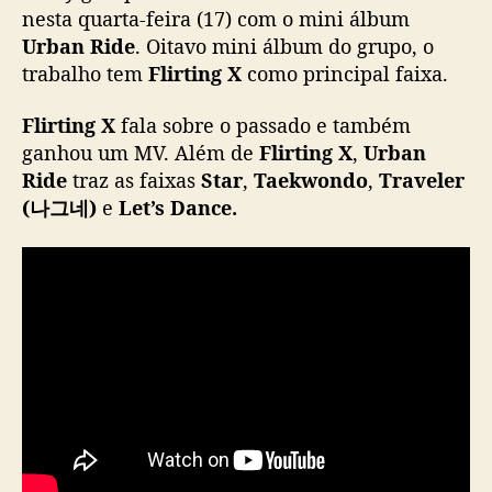
e
nesta quarta-feira (17) com o mini álbum
s
Urban Ride
. Oitavo mini álbum do grupo, o
t
trabalho tem
Flirting X
como principal faixa.
á
d
Flirting X
fala sobre o passado e também
e
ganhou um MV. Além de
Flirting X
,
Urban
v
Ride
traz as faixas
Star
,
Taekwondo
,
Traveler
o
(나그네)
e
Let’s Dance.
l
t
a
c
o
m
n
o
v
o
m
i