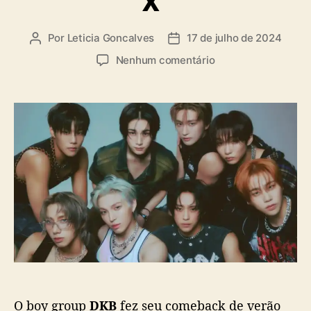
X”
a
s
Por
Leticia Goncalves
17 de julho de 2024
A
D
u
a
e
Nenhum comentário
t
t
m
o
a
“
r
d
U
d
e
r
o
p
b
p
u
a
o
b
n
s
l
R
t
i
i
c
d
a
e
ç
”
ã
:
o
D
K
O boy group
DKB
fez seu comeback de verão
B