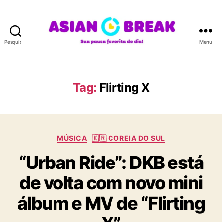
Pesquisar
Menu
A
S
I
A
Tag:
Flirting X
N
B
R
E
C
A
MÚSICA
🇰🇷 COREIA DO SUL
a
K
“Urban Ride”: DKB está
t
e
de volta com novo mini
g
o
álbum e MV de “Flirting
r
i