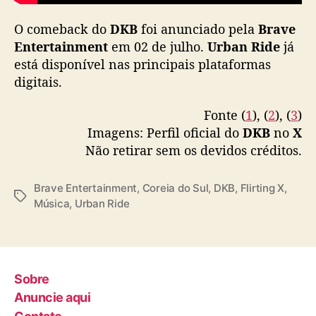
n
i
O comeback do
DKB
foi anunciado pela
Brave
á
Entertainment
em 02 de julho.
Urban Ride
já
l
está disponível nas principais plataformas
b
digitais.
u
m
e
Fonte (
1
), (
2
), (
3
)
M
Imagens: Perfil oficial do
DKB
no
X
V
Não retirar sem os devidos créditos.
d
e
Brave Entertainment
,
Coreia do Sul
,
DKB
,
Flirting X
,
“
T
Música
,
Urban Ride
F
a
l
g
i
s
r
t
Sobre
i
Anuncie aqui
n
g