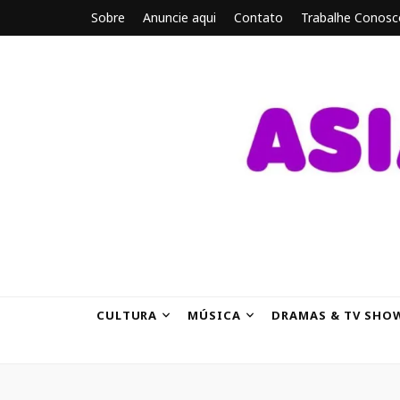
Sobre
Anuncie aqui
Contato
Trabalhe Conosc
ASIANBRE
Tudo sobre o entretenimento asiático.
CULTURA
MÚSICA
DRAMAS & TV SHO