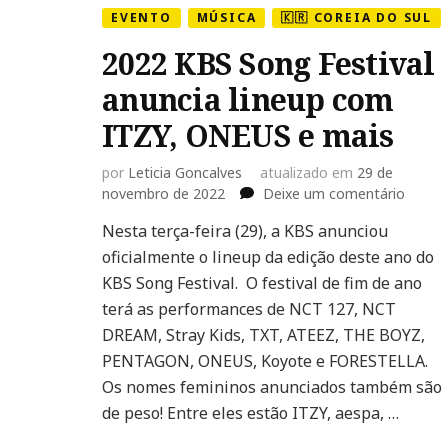
EVENTO
MÚSICA
🇰🇷 COREIA DO SUL
2022 KBS Song Festival
anuncia lineup com
ITZY, ONEUS e mais
por
Leticia Goncalves
atualizado em
29 de
em
novembro de 2022
Deixe um comentário
2022
Nesta terça-feira (29), a KBS anunciou
KBS
oficialmente o lineup da edição deste ano do
Song
Festiva
KBS Song Festival. O festival de fim de ano
anunci
terá as performances de NCT 127, NCT
lineup
DREAM, Stray Kids, TXT, ATEEZ, THE BOYZ,
com
PENTAGON, ONEUS, Koyote e FORESTELLA.
ITZY,
ONEU
Os nomes femininos anunciados também são
e
de peso! Entre eles estão ITZY, aespa, …
mais