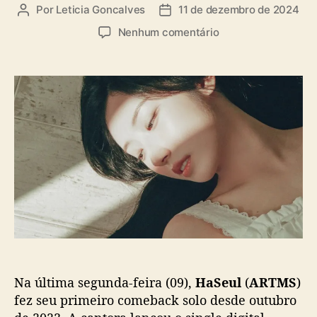
a
Por
Leticia Goncalves
11 de dezembro de 2024
A
D
s
u
a
e
Nenhum comentário
t
t
m
o
a
H
r
d
a
d
e
S
o
p
e
p
u
u
o
b
l
s
l
(
t
i
A
c
R
a
T
ç
M
ã
S
o
)
l
Na última segunda-feira (09),
HaSeul
(
ARTMS
)
a
n
fez seu primeiro comeback solo desde outubro
ç