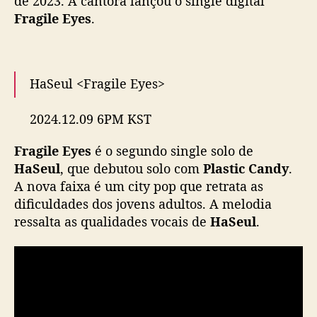
de 2023. A cantora lançou o single digital
a
Fragile Eyes
.
n
o
v
o
HaSeul <Fragile Eyes>
s
i
2024.12.09 6PM KST
n
g
Fragile Eyes
é o segundo single solo de
l
The Song is now available on the following
e
HaSeul
, que debutou solo com
Plastic Candy
.
platforms!
https://t.co/MmQWI1Gkef
#ARTMS
,
A nova faixa é um city pop que retrata as
#아르테미스
#OURII
#HaSeul
#하슬
“
dificuldades dos jovens adultos. A melodia
#FragileEyes
F
ressalta as qualidades vocais de
HaSeul
.
r
— Official ARTMS (@official_artms)
a
December 9, 2024
g
i
l
e