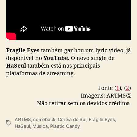
E
y
e
s
”
Fragile Eyes
também ganhou um lyric video, já
disponível no
YouTube
. O novo single de
HaSeul
também está nas principais
plataformas de streaming.
Fonte (
1
), (
2
)
Imagens: ARTMS/X
Não retirar sem os devidos créditos.
ARTMS
,
comeback
,
Coreia do Sul
,
Fragile Eyes
,
T
HaSeul
,
Música
,
Plastic Candy
a
g