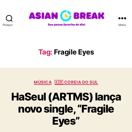
Pesquisar
Menu
A
S
I
A
Tag:
Fragile Eyes
N
B
R
E
C
A
MÚSICA
🇰🇷 COREIA DO SUL
a
K
HaSeul (ARTMS) lança
t
e
novo single, “Fragile
g
o
Eyes”
r
i