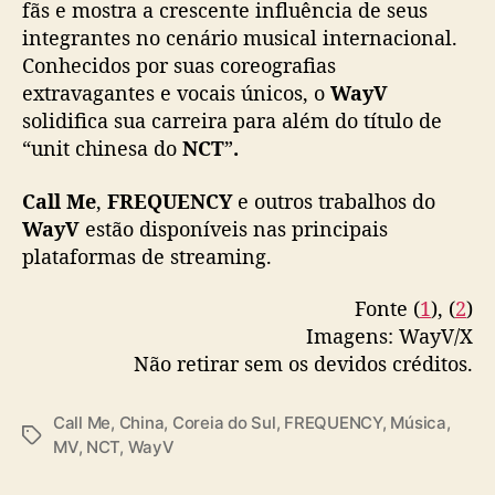
fãs e mostra a crescente influência de seus
integrantes no cenário musical internacional.
Conhecidos por suas coreografias
extravagantes e vocais únicos, o
WayV
solidifica sua carreira para além do título de
“unit chinesa do
NCT
”
.
Call Me
,
FREQUENCY
e outros trabalhos do
WayV
estão disponíveis nas principais
plataformas de streaming.
Fonte (
1
), (
2
)
Imagens: WayV/X
Não retirar sem os devidos créditos.
Call Me
,
China
,
Coreia do Sul
,
FREQUENCY
,
Música
,
T
MV
,
NCT
,
WayV
a
g