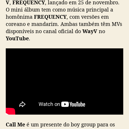
V
,
FREQUENCY
, lançado em 25 de novembro.
p
O mini álbum tem como música principal a
a
homônima
FREQUENCY
, com versões em
r
coreano e mandarim. Ambas também têm MVs
a
disponíveis no canal oficial do
WayV
no
“
C
YouTube
.
a
l
l
M
e
”
Call Me
é um presente do boy group para os