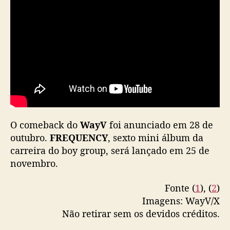
n
t
e
s
d
e
l
a
n
ç
a
O comeback do
WayV
foi anunciado em 28 de
m
outubro.
FREQUENCY
, sexto mini álbum da
e
carreira do boy group, será lançado em 25 de
n
novembro.
t
o
o
Fonte (
1
), (
2
)
f
Imagens: WayV/X
i
Não retirar sem os devidos créditos.
c