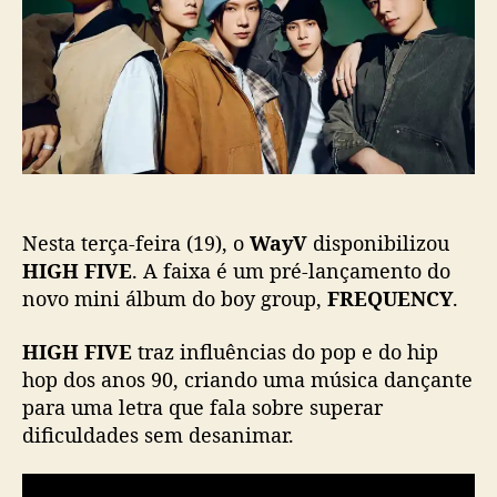
o
b
e
s
l
t
t
i
o
c
r
a
n
ç
a
ã
c
o
o
m
Nesta terça-feira (19), o
WayV
disponibilizou
“
H
HIGH FIVE
. A faixa é um pré-lançamento do
I
novo mini álbum do boy group,
FREQUENCY
.
G
H
HIGH FIVE
traz influências do pop e do hip
F
hop dos anos 90, criando uma música dançante
I
para uma letra que fala sobre superar
V
dificuldades sem desanimar.
E
”
a