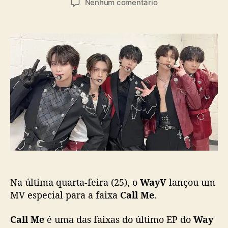
a
e
Nenhum comentário
t
t
s
m
o
a
W
r
d
a
d
e
y
o
p
V
p
u
l
o
b
a
s
l
n
t
i
ç
c
a
a
M
ç
V
ã
e
o
s
p
Na última quarta-feira (25), o
WayV
lançou um
e
c
MV especial para a faixa
Call Me
.
i
a
Call Me
é uma das faixas do último EP do
Way
l