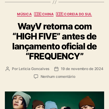
s
C
MÚSICA
🇨🇳 CHINA
🇰🇷 COREIA DO SUL
a
WayV retorna com
t
e
“HIGH FIVE” antes de
g
o
lançamento oficial de
r
i
“FREQUENCY”
a
s
Por
Leticia Goncalves
19 de novembro de 2024
A
D
u
a
e
Nenhum comentário
t
t
m
o
a
W
r
d
a
d
e
y
o
p
V
p
u
r