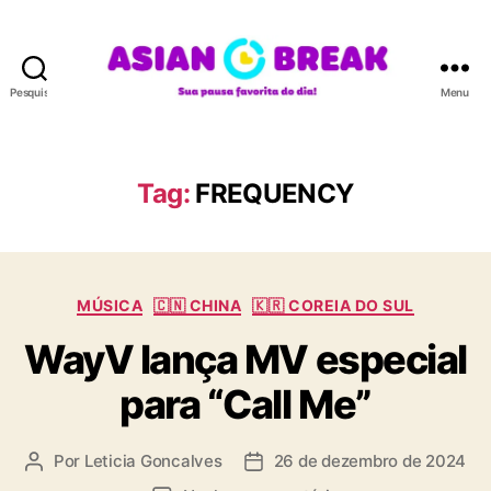
Pesquisar
Menu
A
S
I
A
Tag:
FREQUENCY
N
B
R
E
C
A
MÚSICA
🇨🇳 CHINA
🇰🇷 COREIA DO SUL
a
K
WayV lança MV especial
t
e
para “Call Me”
g
o
r
Por
Leticia Goncalves
26 de dezembro de 2024
A
D
i
u
a