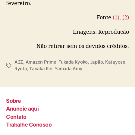
ê
fevereiro.
https://t.co/rpAMP5dFK5
s
pic.twitter.com/GVOxiwt3Y6
“
Fonte
(1)
,
(2)
A
— Prime Video（プライムビデオ）
2
Imagens: Reprodução
(@PrimeVideo_JP)
January 11, 2023
Z
”
Não retirar sem os devidos créditos.
A2Z
,
Amazon Prime
,
Fukada Kyoko
,
Japão
,
Katayose
T
Ryota
,
Tanaka Kei
,
Yamada Amy
a
g
s
Sobre
Anuncie aqui
Contato
Trabalhe Conosco