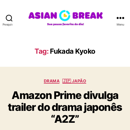
Pesquisar
Menu
A
S
I
A
Tag:
Fukada Kyoko
N
B
R
E
C
A
DRAMA
🇯🇵 JAPÃO
a
K
Amazon Prime divulga
t
e
trailer do drama japonês
g
o
“A2Z”
r
i