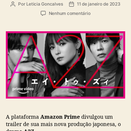
a
Por
Leticia Goncalves
11 de janeiro de 2023
A
D
s
u
a
e
Nenhum comentário
t
t
m
o
a
A
r
d
m
d
e
a
o
p
z
p
u
o
o
b
n
s
l
P
t
i
r
c
i
a
m
ç
e
ã
d
o
i
v
A plataforma
Amazon Prime
divulgou um
u
l
trailer de sua mais nova produção japonesa, o
g