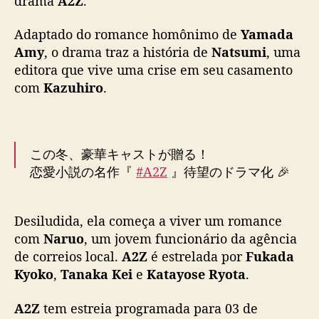
drama
A2Z
.
a
t
Adaptado do romance homônimo de
Yamada
r
Amy
, o drama traz a história de
Natsumi
, uma
a
editora que vive uma crise em seu casamento
i
com
Kazuhiro
.
l
e
r
d
o
この冬、豪華キャストが贈る！
d
恋愛小説の名作『
#A2Z
』待望のドラマ化 🎉
r
a
読売文学賞 受賞作・
#山田詠美
原作作品に、
#
m
Desiludida, ela começa a viver um romance
深田恭子
✖️
#片寄涼太
✖️
#田中圭
豪華俳優陣が集
a
com
Naruo
, um jovem funcionário da agência
結❗️
j
de correios local.
A2Z
é estrelada por
Fukada
AからZまでの26文字で辿る、スタイリッシュな
a
Kyoko
,
Tanaka Kei
e
Katayose Ryota
.
大人のラブストーリー
p
o
A2Z
tem estreia programada para 03 de
n
▶️2月3日(金)独占配信開始