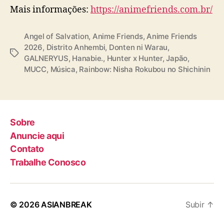
Mais informações:
https://animefriends.com.br/
Angel of Salvation
,
Anime Friends
,
Anime Friends
2026
,
Distrito Anhembi
,
Donten ni Warau
,
T
GALNERYUS
,
Hanabie.
,
Hunter x Hunter
,
Japão
,
a
MUCC
,
Música
,
Rainbow: Nisha Rokubou no Shichinin
g
s
Sobre
Anuncie aqui
Contato
Trabalhe Conosco
© 2026
ASIANBREAK
Subir
↑