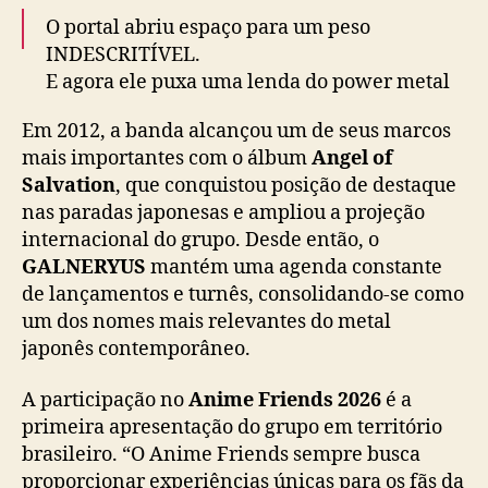
O portal abriu espaço para um peso
INDESCRITÍVEL.
E agora ele puxa uma lenda do power metal
japonês.
Em 2012, a banda alcançou um de seus marcos
mais importantes com o álbum
Angel of
O Anime Friends 2026 anuncia GALNERYUS
Salvation
, que conquistou posição de destaque
no AF Festival, na sexta-feira, 3 de julho.
nas paradas japonesas e ampliou a projeção
internacional do grupo. Desde então, o
Formado em 2001, em Osaka, o
GALNERYUS
mantém uma agenda constante
@GALNERYUSOFFIC2
se tornou um dos
de lançamentos e turnês, consolidando-se como
nomes mais respeitados do…
um dos nomes mais relevantes do metal
pic.twitter.com/9hhNhxre12
japonês contemporâneo.
— Anime Friends (@animefriends)
March 6,
A participação no
Anime Friends 2026
é a
2026
primeira apresentação do grupo em território
brasileiro. “O Anime Friends sempre busca
proporcionar experiências únicas para os fãs da