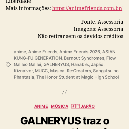
Liberdade
Mais informações:
https://animefriends.com.br/
Fonte: Assessoria
Imagens: Assessoria
Não retirar sem os devidos créditos
anime
,
Anime Friends
,
Anime Friends 2026
,
ASIAN
KUNG-FU GENERATION
,
Burnout Syndromes
,
Flow
,
Galileo Galilei
,
GALNERYUS
,
Hanabie.
,
Japão
,
T
Kiznaiver
,
MUCC
,
Música
,
Re:Creators
,
Sangatsu no
a
Phantasia
,
The Honor Student at Magic High School
g
s
C
ANIME
MÚSICA
🇯🇵 JAPÃO
a
GALNERYUS traz o
t
e