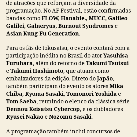
de atrações que reforçam a diversidade da
programação. No AF Festival, estão confirmadas
bandas como
FLOW, Hanabie., MUCC, Galileo
Galilei, Galneryus, Burnout Syndromes
e
Asian Kung-Fu Generation
.
Para os fãs de tokusatsu, o evento contará com a
participação inédita no Brasil do ator
Yasuhisa
Furuhara
, além do retorno de
Takumi Tsutsui
e
Takumi Hashimoto
, que atuam como
embaixadores da edição. Direto do
Japão
,
também participam do evento os atores
Mika
Chiba
,
Ryoma Sasaki
,
Tomonori Yoshida
e
Tom Saeba
, reunindo o elenco da clássica série
Dennou Keisatsu Cybercop
, e os dubladores
Ryusei Nakao
e
Nozomu Sasaki
.
A programação também inclui concursos de