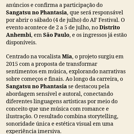
a
anúncios e confirma a participação do
s
Sangatsu no Phantasia
, que será responsável
i
por abrir o sábado (4 de julho) do AF Festival. O
a
evento acontece de 2 a 5 de julho, no
Distrito
a
Anhembi
, em
São Paulo
, e os ingressos já estão
b
disponíveis.
r
e
Centrado na vocalista
Mia
, o projeto surgiu em
o
s
2015 com a proposta de transformar
á
sentimentos em música, explorando narrativas
b
sobre começos e finais. Ao longo da carreira, o
a
Sangatsu no Phantasia
se destacou pela
d
abordagem sensível e autoral, conectando
o
diferentes linguagens artísticas por meio do
d
conceito que une música com romance e
o
A
ilustração. O resultado combina storytelling,
F
sonoridade única e estética visual em uma
F
experiência imersiva.