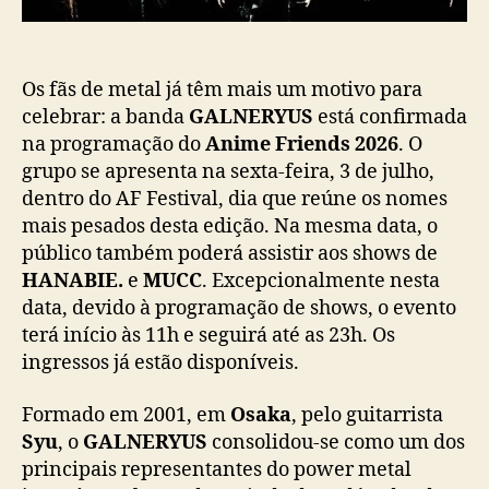
ã
a
o
z
o
p
Os fãs de metal já têm mais um motivo para
o
celebrar: a banda
GALNERYUS
está confirmada
w
na programação do
Anime Friends 2026
. O
e
grupo se apresenta na sexta-feira, 3 de julho,
r
dentro do AF Festival, dia que reúne os nomes
m
mais pesados desta edição. Na mesma data, o
e
público também poderá assistir aos shows de
t
HANABIE.
e
MUCC
. Excepcionalmente nesta
a
l
data, devido à programação de shows, o evento
j
terá início às 11h e seguirá até as 23h. Os
a
ingressos já estão disponíveis.
p
o
Formado em 2001, em
Osaka
, pelo guitarrista
n
Syu
, o
GALNERYUS
consolidou-se como um dos
ê
principais representantes do power metal
s