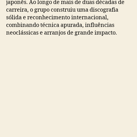
japonês. Ao longo de mais de duas décadas de
p
a
carreira, o grupo construiu uma discografia
r
sólida e reconhecimento internacional,
a
combinando técnica apurada, influências
o
neoclássicas e arranjos de grande impacto.
A
n
i
m
e
F
r
i
e
n
d
s
2
0
2
6