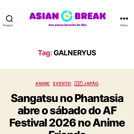
Pesquisar
Menu
A
S
I
A
Tag:
GALNERYUS
N
B
R
E
C
A
ANIME
EVENTO
🇯🇵 JAPÃO
a
K
Sangatsu no Phantasia
t
e
abre o sábado do AF
g
o
Festival 2026 no Anime
r
i