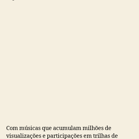
e
s
t
i
v
a
l
2
0
2
6
n
o
A
n
i
m
e
F
Com músicas que acumulam milhões de
r
visualizações e participações em trilhas de
i