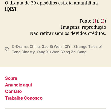
O drama de 39 episódios estreia amanhã na
iQIYI
.
Fonte (
1
), (
2
)
Imagens: reprodução
Não retirar sem os devidos créditos.
C-Drama
,
China
,
Gao Si Wen
,
iQIYI
,
Strange Tales of
T
Tang Dinasty
,
Yang Xu Wen
,
Yang Zhi Gang
a
g
s
Sobre
Anuncie aqui
Contato
Trabalhe Conosco