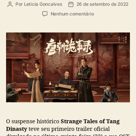
a
Por
Leticia Goncalves
26 de setembro de 2022
A
D
s
u
a
e
Nenhum comentário
t
t
m
o
a
“
r
d
S
d
e
t
o
p
r
p
u
a
o
b
n
s
l
g
t
i
e
c
T
a
a
ç
l
ã
e
o
s
o
O suspense histórico
Strange Tales of Tang
f
T
Dinasty
teve seu primeiro trailer oficial
a