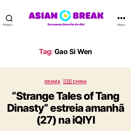
Pesquisar
Menu
A
S
I
A
Tag:
Gao Si Wen
N
B
R
E
C
A
DRAMA
🇨🇳 CHINA
a
K
“Strange Tales of Tang
t
e
Dinasty” estreia amanhã
g
o
(27) na iQIYI
r
i