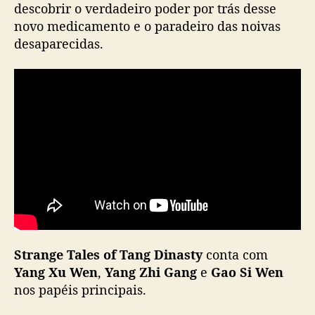
n
descobrir o verdadeiro poder por trás desse
h
novo medicamento e o paradeiro das noivas
ã
desaparecidas.
(
2
7
)
n
a
i
Q
I
Y
I
Strange Tales of Tang Dinasty
conta com
Yang Xu Wen
,
Yang Zhi Gang
e
Gao Si Wen
nos papéis principais.