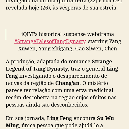
divulgado na última quinta-feira (22) e sua OST
n
revelada hoje (26), às vésperas de sua estreia.
g
D
i
n
iQIYI’s historical suspense webdrama
a
#StrangeTalesofTangDynasty
, starring Yang
s
Xuwen, Yang Zhigang, Gao Siwen, Chen
t
Chuang, and more, releases themesong MV
y
A produção, adaptada do romance
Strange
”
ahead of September 27 premiere
#唐朝诡事
e
Legend of Tang Dynasty
, traz o general
Ling
录
s
Feng
investigando o desaparecimento de
pic.twitter.com/kyWKTFy22U
t
noivas da região de
Chang’an
. O mistério
r
— cdrama tweets (@dramapotatoe)
parece ter relação com uma erva medicinal
e
September 26, 2022
recém-descoberta na região cujos efeitos nas
i
pessoas ainda são desconhecidos.
a
a
Em sua jornada,
Ling Feng
encontra
Su Wu
m
Ming
, única pessoa que pode ajudá-lo a
a