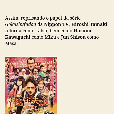
t
r
a
Assim, reprisando o papel da série
i
l
Gokushufudou
da
Nippon TV
,
Hiroshi Tamaki
e
retorna como Tatsu, bem como
Haruna
r
Kawaguchi
como Miku e
Jun Shison
como
e
Masa.
d
a
t
a
d
e
e
s
t
r
e
i
a