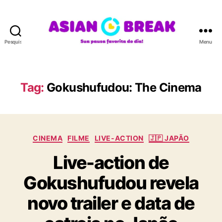
Pesquisar
Menu
A
S
I
A
Tag:
Gokushufudou: The Cinema
N
B
R
E
C
A
CINEMA
FILME
LIVE-ACTION
🇯🇵 JAPÃO
a
K
Live-action de
t
e
Gokushufudou revela
g
o
novo trailer e data de
r
i