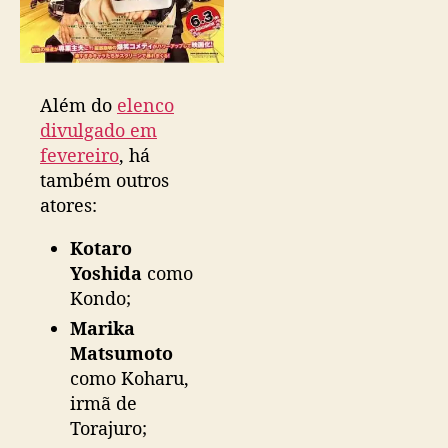
n
o
J
a
Além do
elenco
p
divulgado em
ã
o
fevereiro
, há
também outros
atores:
Kotaro
Yoshida
como
Kondo;
Marika
Matsumoto
como Koharu,
irmã de
Torajuro;