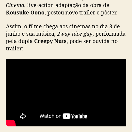
k
Cinema
, live-action adaptação da obra de
u
Kousuke Oono
, postou novo trailer e pôster.
s
h
Assim, o filme chega aos cinemas no dia 3 de
u
junho e sua música,
2way nice guy
, performada
f
pela dupla
Creepy Nuts
, pode ser ouvida no
u
trailer:
d
o
u
r
e
v
e
l
a
n
o
v
o