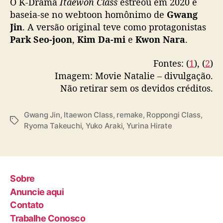
O K-Drama
Itaewon Class
estreou em 2020 e
baseia-se no webtoon homônimo de
Gwang
Jin
. A versão original teve como protagonistas
Park Seo-joon
,
Kim Da-mi
e
Kwon Nara
.
Fontes: (
1
), (
2
)
Imagem: Movie Natalie – divulgação.
Não retirar sem os devidos créditos.
Gwang Jin
,
Itaewon Class
,
remake
,
Roppongi Class
,
T
Ryoma Takeuchi
,
Yuko Araki
,
Yurina Hirate
a
g
s
Sobre
Anuncie aqui
Contato
Trabalhe Conosco