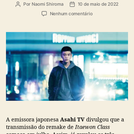
a
Por
Naomi Shiroma
10 de maio de 2022
A
D
s
u
a
e
Nenhum comentário
t
t
m
o
a
R
r
d
o
d
e
p
o
p
p
p
u
o
o
b
n
s
l
g
t
i
i
c
C
a
l
ç
a
ã
s
o
s
,
A emissora japonesa
Asahi TV
divulgou que a
r
e
transmissão do remake de
Itaewon Class
m