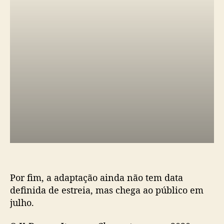
v
e
l
a
s
e
u
s
p
r
o
t
a
g
o
n
Por fim, a adaptação ainda não tem data
i
definida de estreia, mas chega ao público em
s
julho.
t
a
s