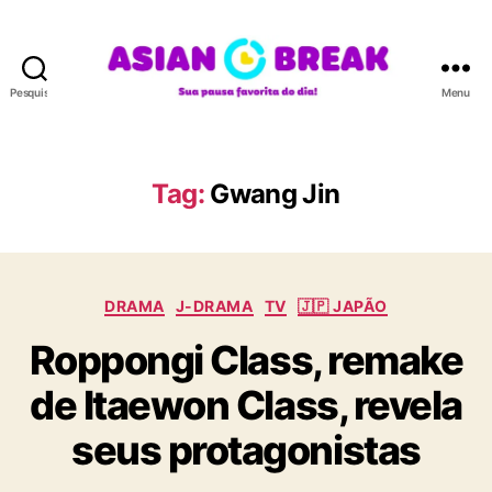
Pesquisar
Menu
A
S
I
A
Tag:
Gwang Jin
N
B
R
E
C
A
DRAMA
J-DRAMA
TV
🇯🇵 JAPÃO
a
K
Roppongi Class, remake
t
e
de Itaewon Class, revela
g
o
seus protagonistas
r
i