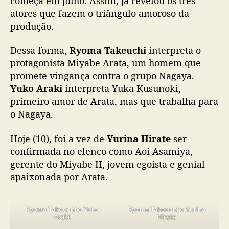
começa em julho. Assim, já revelou os três
a
atores que fazem o triângulo amoroso da
k
produção.
e
d
Dessa forma,
Ryoma Takeuchi
interpreta o
e
protagonista Miyabe Arata, um homem que
I
promete vingança contra o grupo Nagaya.
t
a
Yuko Araki
interpreta Yuka Kusunoki,
e
primeiro amor de Arata, mas que trabalha para
w
o Nagaya.
o
n
Hoje (10), foi a vez de
Yurina Hirate
ser
C
confirmada no elenco como Aoi Asamiya,
l
gerente do Miyabe II, jovem egoísta e genial
a
apaixonada por Arata.
s
s
,
Ryoma Takeuchi e Yuko
Ryoma Takeuchi e Yurina
r
Araki.
Hirate
e