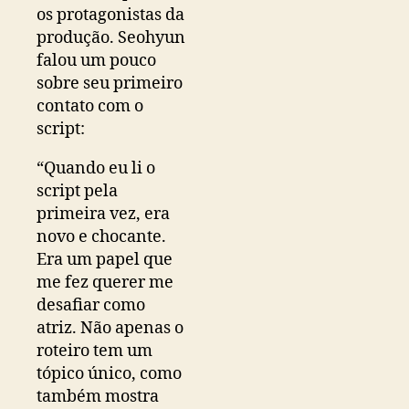
n
os protagonistas da
o
produção. Seohyun
o
falou um pouco
r
sobre seu primeiro
i
g
contato com o
i
script:
n
a
“Quando eu li o
l
script pela
d
primeira vez, era
a
novo e chocante.
N
Era um papel que
e
me fez querer me
t
desafiar como
f
l
atriz. Não apenas o
i
roteiro tem um
x
tópico único, como
,
também mostra
e