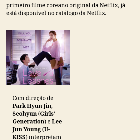
’
primeiro filme coreano original da Netflix, já
,
está disponível no catálogo da Netflix.
p
r
i
m
e
i
r
o
f
i
l
m
Com direção de
e
Park Hyun Jin
,
c
Seohyun
(
Girls’
o
r
Generation
) e
Lee
e
Jun Young
(
U-
a
KISS
) interpretam