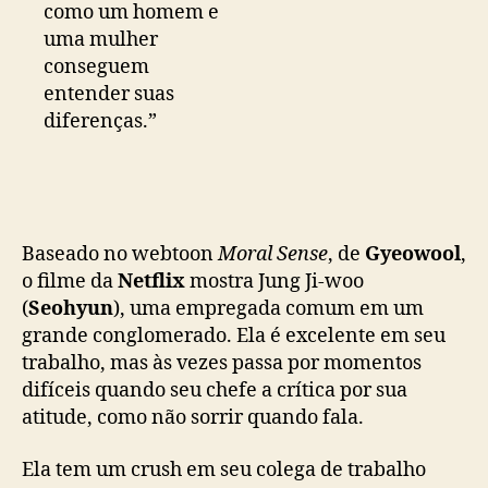
como um homem e
s
uma mulher
t
conseguem
r
e
entender suas
i
diferenças.”
a
h
o
j
e
Baseado no webtoon
Moral Sense
, de
Gyeowool
,
o filme da
Netflix
mostra Jung Ji-woo
(
Seohyun
), uma empregada comum em um
grande conglomerado. Ela é excelente em seu
trabalho, mas às vezes passa por momentos
difíceis quando seu chefe a crítica por sua
atitude, como não sorrir quando fala.
Ela tem um crush em seu colega de trabalho