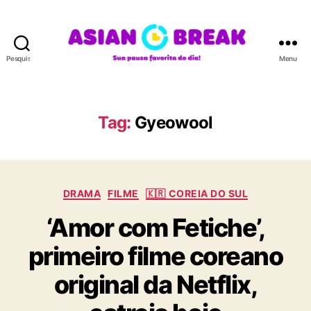
Pesquisar
Menu
A
S
I
A
Tag:
Gyeowool
N
B
R
E
C
A
DRAMA
FILME
🇰🇷 COREIA DO SUL
a
K
‘Amor com Fetiche’,
t
e
primeiro filme coreano
g
o
original da Netflix,
r
i