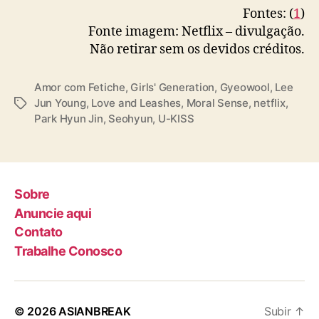
Fontes: (
1
)
Fonte imagem: Netflix – divulgação.
Não retirar sem os devidos créditos.
Amor com Fetiche
,
Girls' Generation
,
Gyeowool
,
Lee
Jun Young
,
Love and Leashes
,
Moral Sense
,
netflix
,
T
Park Hyun Jin
,
Seohyun
,
U-KISS
a
g
s
Sobre
Anuncie aqui
Contato
Trabalhe Conosco
© 2026
ASIANBREAK
Subir
↑