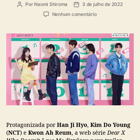
a
Por
Naomi Shiroma
3 de julho de 2022
A
D
s
u
a
e
Nenhum comentário
t
t
m
o
a
W
r
d
e
d
e
b
o
p
s
p
u
é
o
b
r
s
l
i
t
i
e
c
‘
a
D
ç
e
ã
a
o
r
X
Protagonizada por
Han Ji Hyo
,
Kim Do Young
W
h
(
NCT
) e
Kwon Ah Reum
, a web série
Dear X
o