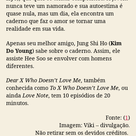
a
nunca teve um namorado e sua autoestima é
n
quase nula, mas um dia, ela encontra um
o
caderno que faz o amor se tornar uma
v
realidade em sua vida.
o
t
r
Apenas seu melhor amigo, Jung Shi Ho (
Kim
a
Do Young
) sabe sobre o caderno. Assim, ele
i
assiste Hee Soo se envolver com homens
l
diferentes.
e
r
Dear X Who Doesn’t Love Me
, também
conhecida como
To X Who Doesn’t Love Me
, ou
ainda
Love Note
, tem 10 episódios de 20
minutos.
Fonte: (
1
)
Imagem: Viki – divulgação.
Não retirar sem os devidos créditos.