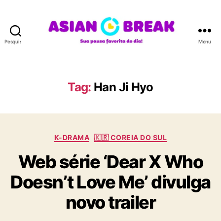
Pesquisar
Menu
A
S
I
A
Tag:
Han Ji Hyo
N
B
R
E
C
A
K-DRAMA
🇰🇷 COREIA DO SUL
a
K
Web série ‘Dear X Who
t
e
Doesn’t Love Me’ divulga
g
o
novo trailer
r
i