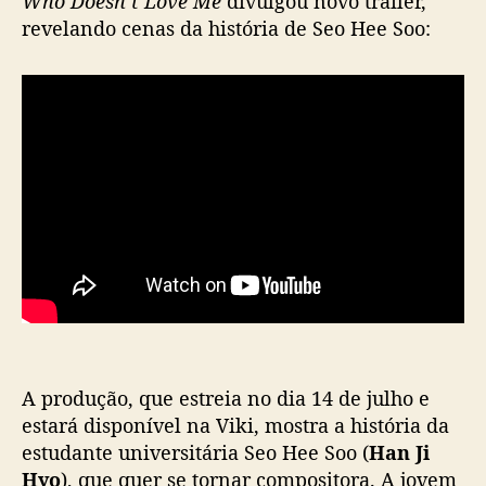
Who Doesn’t Love Me
divulgou novo trailer,
D
revelando cenas da história de Seo Hee Soo:
o
e
s
n
’
t
L
o
v
e
M
e
’
d
i
A produção, que estreia no dia 14 de julho e
v
u
estará disponível na Viki, mostra a história da
l
estudante universitária Seo Hee Soo (
Han Ji
g
Hyo
), que quer se tornar compositora. A jovem