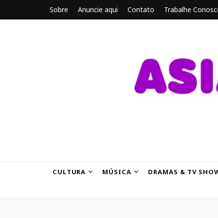
Sobre
Anuncie aqui
Contato
Trabalhe Conosc
ASIANBRE
Tudo sobre o entretenimento asiático.
CULTURA
MÚSICA
DRAMAS & TV SHO