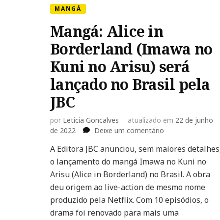
MANGÁ
Mangá: Alice in
Borderland (Imawa no
Kuni no Arisu) será
lançado no Brasil pela
JBC
por
Leticia Goncalves
atualizado em
22 de junho
em
de 2022
Deixe um comentário
Mangá:
A Editora JBC anunciou, sem maiores detalhes
Alice
o lançamento do mangá Imawa no Kuni no
in
Borderland
Arisu (Alice in Borderland) no Brasil. A obra
(Imawa
deu origem ao live-action de mesmo nome
no
produzido pela Netflix. Com 10 episódios, o
Kuni
drama foi renovado para mais uma
no