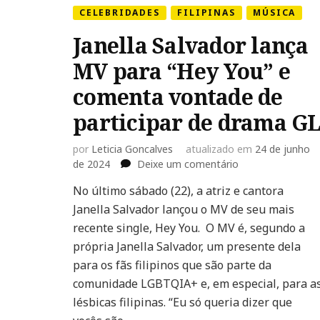
CELEBRIDADES
FILIPINAS
MÚSICA
Janella Salvador lança
MV para “Hey You” e
comenta vontade de
participar de drama G
por
Leticia Goncalves
atualizado em
24 de junho
em
de 2024
Deixe um comentário
Janella
No último sábado (22), a atriz e cantora
Salvador
Janella Salvador lançou o MV de seu mais
lança
MV
recente single, Hey You. O MV é, segundo a
para
própria Janella Salvador, um presente dela
“Hey
para os fãs filipinos que são parte da
You”
comunidade LGBTQIA+ e, em especial, para a
e
comenta
lésbicas filipinas. “Eu só queria dizer que
vontade