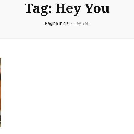
Tag:
Hey You
Página inicial
/
Hey You