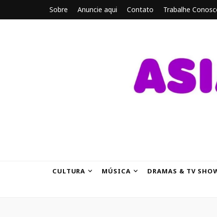
Sobre
Anuncie aqui
Contato
Trabalhe Conosc
ASIANBRE
Tudo sobre o entretenimento asiático.
CULTURA
MÚSICA
DRAMAS & TV SHO