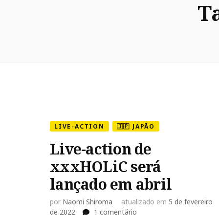
T
LIVE-ACTION
🇯🇵 JAPÃO
Live-action de
xxxHOLiC será
lançado em abril
por
Naomi Shiroma
atualizado em
5 de fevereiro
em
de 2022
1 comentário