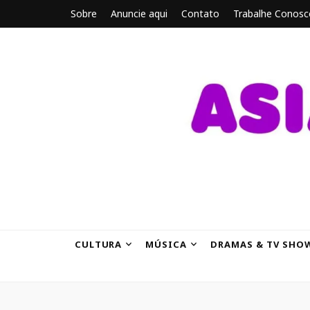
Sobre
Anuncie aqui
Contato
Trabalhe Conosc
ASIANBRE
Tudo sobre o entretenimento asiático.
CULTURA
MÚSICA
DRAMAS & TV SHO