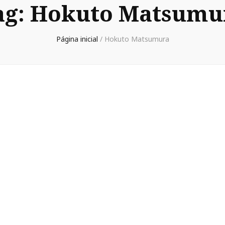
ag:
Hokuto Matsumu
Página inicial
/
Hokuto Matsumura