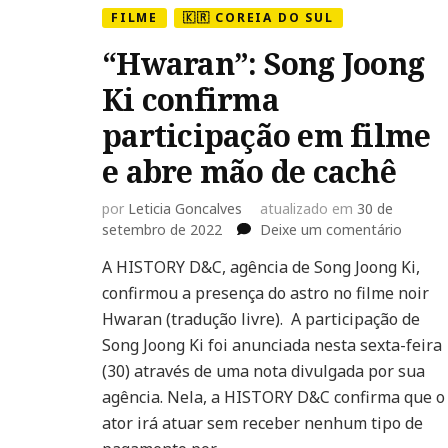
FILME
🇰🇷 COREIA DO SUL
“Hwaran”: Song Joong
Ki confirma
participação em filme
e abre mão de cachê
por
Leticia Goncalves
atualizado em
30 de
em
setembro de 2022
Deixe um comentário
“Hwara
A HISTORY D&C, agência de Song Joong Ki,
Song
confirmou a presença do astro no filme noir
Joong
Ki
Hwaran (tradução livre). A participação de
confir
Song Joong Ki foi anunciada nesta sexta-feira
partici
(30) através de uma nota divulgada por sua
em
agência. Nela, a HISTORY D&C confirma que o
filme
e
ator irá atuar sem receber nenhum tipo de
abre