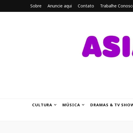
Sobre
Anuncie aqui
Contato
Trabalhe Conosc
ASIANBRE
Tudo sobre o entretenimento asiático.
CULTURA
MÚSICA
DRAMAS & TV SHO