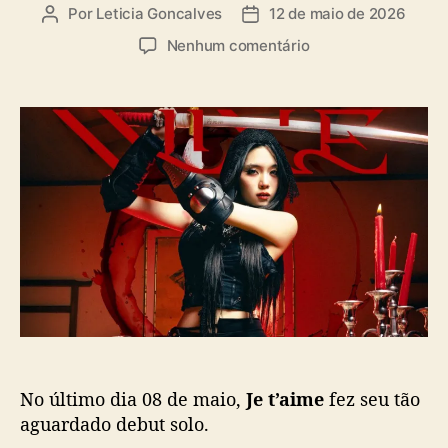
a
Por
Leticia Goncalves
12 de maio de 2026
A
D
s
u
a
e
Nenhum comentário
t
t
m
o
a
R
r
d
a
d
e
p
o
p
p
p
u
e
o
b
r
s
l
J
t
i
e
c
t
a
’
ç
a
ã
i
o
m
e
No último dia 08 de maio,
Je t’aime
fez seu tão
(
A
aguardado debut solo.
R