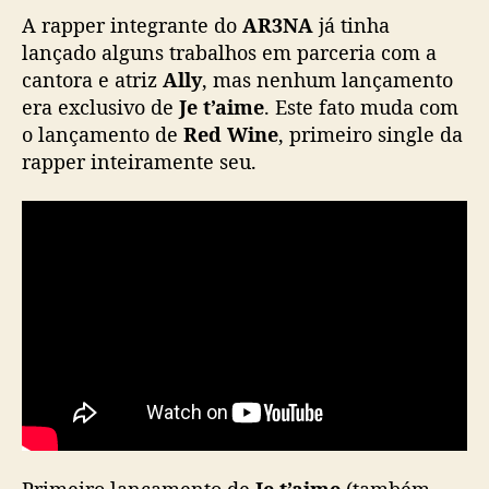
3
A rapper integrante do
AR3NA
já tinha
N
lançado alguns trabalhos em parceria com a
A
cantora e atriz
Ally
, mas nenhum lançamento
)
era exclusivo de
Je t’aime
. Este fato muda com
f
o lançamento de
Red Wine
, primeiro single da
a
rapper inteiramente seu.
z
d
e
b
u
t
s
o
l
o
c
o
m
“
Primeiro lançamento de
Je t’aime
(também