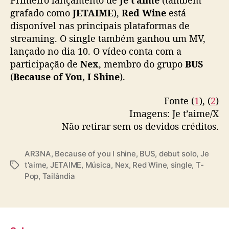
R
grafado como
JETAIME
),
Red Wine
está
e
disponível nas principais plataformas de
d
streaming. O single também ganhou um MV,
W
i
lançado no dia 10. O vídeo conta com a
n
participação de
Nex
, membro do grupo
BUS
e
(
Because of You, I Shine
).
”
Fonte (
1
), (
2
)
Imagens: Je t’aime/X
Não retirar sem os devidos créditos.
AR3NA
,
Because of you I shine
,
BUS
,
debut solo
,
Je
t'aime
,
JETAIME
,
Música
,
Nex
,
Red Wine
,
single
,
T-
T
Pop
,
Tailândia
a
g
s