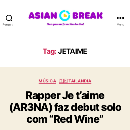
Pesquisar
Menu
A
S
I
A
Tag:
JETAIME
N
B
R
E
C
A
MÚSICA
🇹🇭 TAILANDIA
a
K
Rapper Je t’aime
t
e
(AR3NA) faz debut solo
g
o
com “Red Wine”
r
i