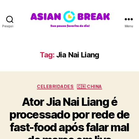
Pesquisar
Menu
A
S
I
A
Tag:
Jia Nai Liang
N
B
R
E
C
A
CELEBRIDADES
🇨🇳 CHINA
a
K
Ator Jia Nai Liang é
t
e
processado por rede de
g
o
fast-food após falar mal
r
i