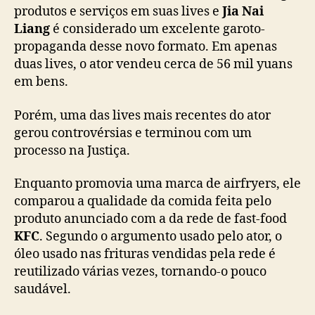
é
produtos e serviços em suas lives e
Jia Nai
p
Liang
é considerado um excelente garoto-
r
propaganda desse novo formato. Em apenas
o
duas lives, o ator vendeu cerca de 56 mil yuans
c
em bens.
e
s
Porém, uma das lives mais recentes do ator
s
gerou controvérsias e terminou com um
a
d
processo na Justiça.
o
p
Enquanto promovia uma marca de airfryers, ele
o
comparou a qualidade da comida feita pelo
r
produto anunciado com a da rede de fast-food
r
KFC
. Segundo o argumento usado pelo ator, o
e
óleo usado nas frituras vendidas pela rede é
d
reutilizado várias vezes, tornando-o pouco
e
d
saudável.
e