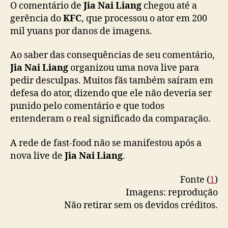
f
O comentário de
Jia Nai Liang
chegou até a
a
gerência do
KFC
, que processou o ator em 200
s
mil yuans por danos de imagens.
t
-
Ao saber das consequências de seu comentário,
f
Jia Nai Liang
organizou uma nova live para
o
pedir desculpas. Muitos fãs também saíram em
o
d
defesa do ator, dizendo que ele não deveria ser
a
punido pelo comentário e que todos
p
entenderam o real significado da comparação.
ó
s
A rede de fast-food não se manifestou após a
f
nova live de
Jia Nai Liang
.
a
l
Fonte (
1
)
a
Imagens: reprodução
r
m
Não retirar sem os devidos créditos.
a
l