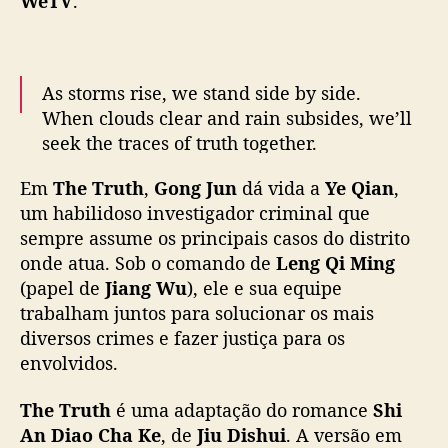
WeTV
.
g
J
u
n
As storms rise, we stand side by side.
,
When clouds clear and rain subsides, we’ll
j
seek the traces of truth together.
á
e
Em
The Truth
,
Gong Jun
dá vida a
Ye Qian
,
☂️
#TheTruth
Premieres 3 February on WeTV.
s
um habilidoso investigador criminal que
t
á
sempre assume os principais casos do distrito
✨Starring
#GongJun
#JiangWu
#SunYi
#风过
d
onde atua. Sob o comando de
Leng Qi Ming
留痕
#龚俊
#姜武
#孙怡
#WeTV
i
(papel de
Jiang Wu
), ele e sua equipe
#WeTVAlwaysMore
s
trabalham juntos para solucionar os mais
pic.twitter.com/qpJX4evX62
p
diversos crimes e fazer justiça para os
o
— WeTV.Official (@WeTVOfficial)
February
envolvidos.
n
1, 2026
í
The Truth
é uma adaptação do romance
Shi
v
An Diao Cha Ke
, de
Jiu Dishui
. A versão em
e