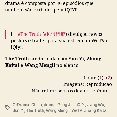
l
drama é composta por 30 episódios que
n
também são exibidos pela
iQIYI
.
a
W
e
T
ℹ️ |
#TheTruth
(
#风过留痕
) divulgou novos
V
posters e trailer para sua estreia na WeTV e
iQiyi.
The Truth
ainda conta com
Sun Yi
,
Zhang
Inspirado em casos reais, o cdrama criminal
Kaitai
e
Wang Mengli
no elenco.
é estrelado por
#GongJun
,
#JiangWu
e
#SunYi
seguindo a equipe do Departamento
Fonte (
1
), (
2
)
de Tecnologia Criminal resolvendo casos
Imagens: Reprodução
peculiares da região.
Não retirar sem os devidos créditos.
pic.twitter.com/W9a1BSRvMf
— Drama Observer (@dramaobs)
February 4,
C-Drama
,
China
,
drama
,
Gong Jun
,
iQIYI
,
Jiang Wu
,
T
2026
Sun Yi
,
The Truth
,
Wang Mengli
,
WeTV
,
Zhang Kaitai
a