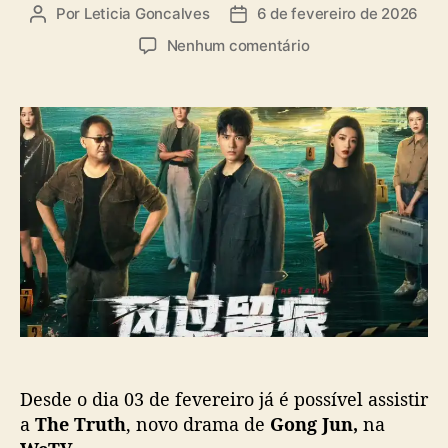
a
Por
Leticia Goncalves
6 de fevereiro de 2026
A
D
s
u
a
e
Nenhum comentário
t
t
m
o
a
“
r
d
T
d
e
h
o
p
e
p
u
T
o
b
r
s
l
u
t
i
t
c
h
a
”
ç
,
ã
c
o
o
m
Desde o dia 03 de fevereiro já é possível assistir
G
o
a
The Truth
, novo drama de
Gong Jun,
na
n