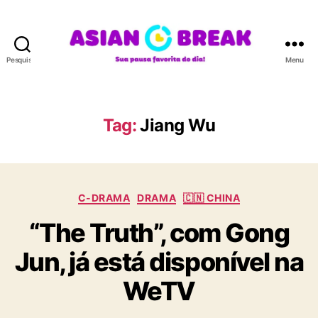
Pesquisar
Menu
A
S
I
A
Tag:
Jiang Wu
N
B
R
E
C
A
C-DRAMA
DRAMA
🇨🇳 CHINA
a
K
“The Truth”, com Gong
t
e
Jun, já está disponível na
g
o
WeTV
r
i