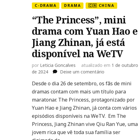
C-DRAMA
DRAMA
🇨🇳 CHINA
“The Princess”, mini
drama com Yuan Hao e
Jiang Zhinan, já está
disponível na WeTV
por
Leticia Goncalves
atualizado em
1 de outubro
em
de 2024
Deixe um comentário
“The
Desde o dia 26 de setembro, os fãs de mini
Princess”,
dramas contam com mais um título para
mini
drama
maratonar. The Princess, protagonizado por
com
Yuan Hao e Jiang Zhinan, já conta com vários
Yuan
episódios disponíveis na WeTV. Em The
Hao
Princess, Jiang Zhinan vive Qiu Ran Yue, uma
e
Jiang
jovem rica que vê toda sua família ser
Zhinan,