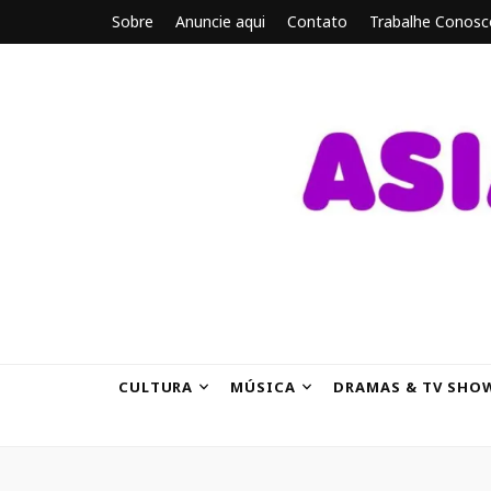
Sobre
Anuncie aqui
Contato
Trabalhe Conosc
ASIANBRE
Tudo sobre o entretenimento asiático.
CULTURA
MÚSICA
DRAMAS & TV SHO